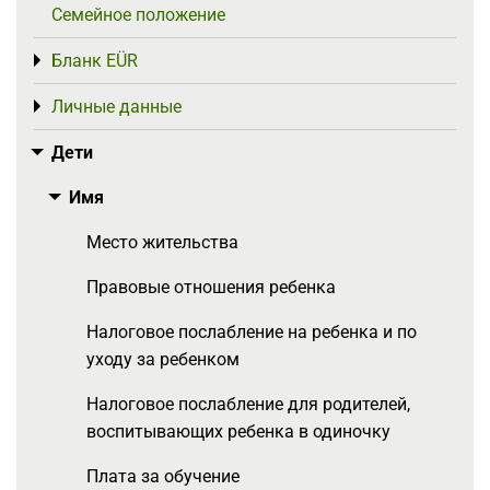
Семейное положение
Бланк EÜR
Toggle menu
Личные данные
Toggle menu
Дети
Toggle menu
Имя
Toggle menu
Место жительства
Правовые отношения ребенка
Налоговое послабление на ребенка и по
уходу за ребенком
Налоговое послабление для родителей,
воспитывающих ребенка в одиночку
Плата за обучение