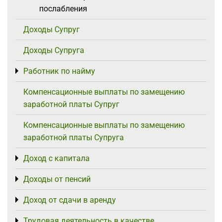
послабления
Доходы Супруг
Доходы Супруга
Работник по найму
Toggle menu
Компенсационные выплаты по замещению
заработной платы Супруг
Компенсационные выплаты по замещению
заработной платы Супруга
Доход с капитала
Toggle menu
Доходы от пенсий
Toggle menu
Доход от сдачи в аренду
Toggle menu
Трудовая деятельность в качестве
Toggle menu