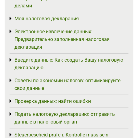
делами
Моя налоговая декларация
Toggle menu
Электронное извлечение данных:
Toggle menu
Предварительно заполненная налоговая
декларация
Введите данные: Как создать Вашу налоговую
Toggle menu
декларацию
Советы по экономии налогов: оптимизируйте
Toggle menu
свои данные
Проверка данных: найти ошибки
Toggle menu
Подать налоговую декларацию: отправить
Toggle menu
данные в налоговый орган
Steuerbescheid prüfen: Kontrolle muss sein
Toggle menu