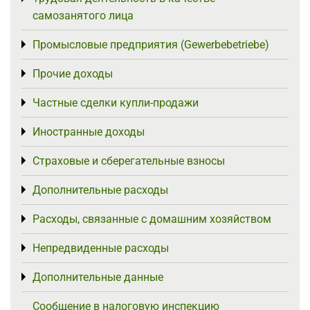
самозанятого лица
Промысловые предприятия (Gewerbebetriebe)
Toggle menu
Прочие доходы
Toggle menu
Частные сделки купли-продажи
Toggle menu
Иностранные доходы
Toggle menu
Страховые и сберегательные взносы
Toggle menu
Дополнительные расходы
Toggle menu
Расходы, связанные с домашним хозяйством
Toggle menu
Непредвиденные расходы
Toggle menu
Дополнительные данные
Toggle menu
Сообщение в налоговую инспекцию