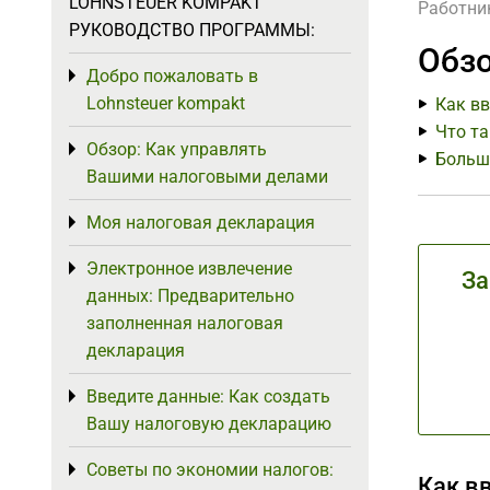
LOHNSTEUER KOMPAKT
Работни
РУКОВОДСТВО ПРОГРАММЫ:
Обзо
Добро пожаловать в
Toggle menu
Lohnsteuer kompakt
Как вв
Что та
Обзор: Как управлять
Toggle menu
Больш
Вашими налоговыми делами
Моя налоговая декларация
Toggle menu
Электронное извлечение
Toggle menu
За
данных: Предварительно
заполненная налоговая
декларация
Введите данные: Как создать
Toggle menu
Вашу налоговую декларацию
Советы по экономии налогов:
Toggle menu
Как в