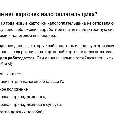
е нет карточек налогоплательщика?
010 года новые карточки налогоплательщика не отправляю
ру налогообложения заработной платы на электронную си
ами и налоговой инспекцией.
ода
все данные, которые работодатель использует для еже
 ранее содержались на картонной карточке налогоплатель
для работодателя
. Эти данные называются Электронные х
LStAM):
овый класс,
циент для налогового класса IV,
ное положение,
иозная принадлежность,
иозная принадлежность супруга,
ство детских пособий,