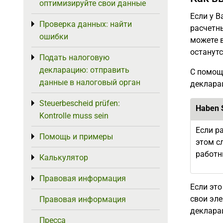
оптимизируйте свои данные
Если у В
Проверка данных: найти
Toggle menu
расчетны
ошибки
можете 
останут
Подать налоговую
Toggle menu
декларацию: отправить
С помощ
данные в налоговый орган
декларац
Steuerbescheid prüfen:
Toggle menu
Haben S
Kontrolle muss sein
Если р
Помощь и примеры
Toggle menu
этом с
работн
Калькулятор
Toggle menu
Правовая информация
Toggle menu
Если эт
свои эл
Правовая информация
деклара
Пресса