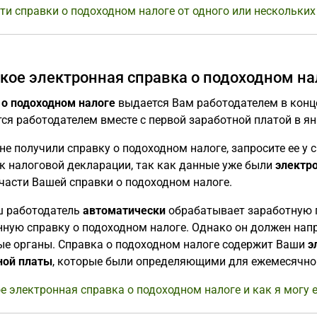
ти справки о подоходном налоге от одного или нескольких
акое электронная справка о подоходном нал
 о подоходном налоге
выдается Вам работодателем в конце
ся работодателем вместе с первой заработной платой в ян
не получили справку о подоходном налоге, запросите ее у 
 к налоговой декларации, так как данные уже были
электр
части Вашей справки о подоходном налоге.
ш работодатель
автоматически
обрабатывает заработную п
нную справку о подоходном налоге. Однако он должен нап
ые органы. Справка о подоходном налоге содержит Ваши
э
ной платы
, которые были определяющими для ежемесячног
е электронная справка о подоходном налоге и как я могу 