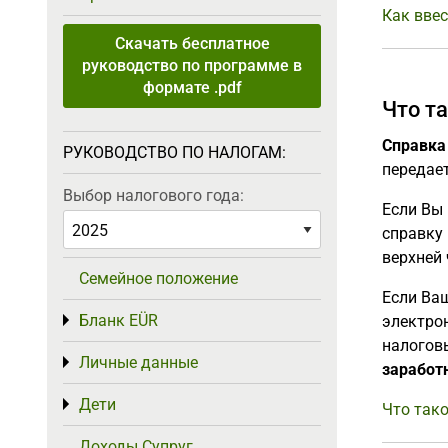
Как ввес
Скачать бесплатное
руководство по программе в
формате .pdf
Что т
Справка
РУКОВОДСТВО ПО НАЛОГАМ:
передает
Выбор налогового года:
Если Вы 
справку
верхней 
Семейное положение
Если Ва
Бланк EÜR
электро
Toggle menu
налогов
Личные данные
Toggle menu
заработ
Дети
Toggle menu
Что тако
Доходы Супруг