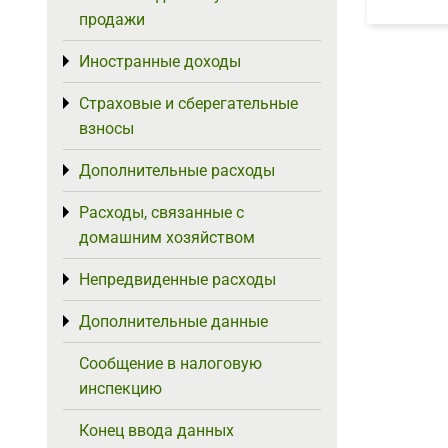
продажи
Иностранные доходы
Toggle menu
Страховые и сберегательные
Toggle menu
взносы
Дополнительные расходы
Toggle menu
Расходы, связанные с
Toggle menu
домашним хозяйством
Непредвиденные расходы
Toggle menu
Дополнительные данные
Toggle menu
Сообщение в налоговую
инспекцию
Конец ввода данных