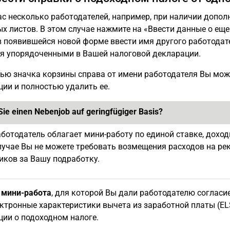
ас несколько работодателей, например, при наличии допо
х листов. В этом случае нажмите на «Ввести данные о еще
в появившейся новой форме ввести имя другого работодат
ся упорядоченными в Вашей налоговой декларации.
ью значка корзины справа от имени работодателя Вы може
ии и полностью удалить ее.
ie einen Nebenjob auf geringfügiger Basis?
аботодатель облагает мини-работу по единой ставке, дохо
лучае Вы не можете требовать возмещения расходов на р
иков за Вашу подработку.
о
мини-работа
, для которой Вы дали работодателю согласи
ектронные характеристики вычета из заработной платы (E
ции о подоходном налоге.