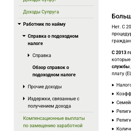
Доходы Супруга
Больш
Работник по найму
Toggle menu
Нет. С 2
процеду
Справка о подоходном
Toggle menu
граждан
налоге
С 2013 г
Справка
Toggle menu
которые
службы 
Обзор справок о
плату (E
подоходном налоге
Налог
Прочие доходы
Toggle menu
Коэффи
Издержки, связанные с
Toggle menu
Семей
получением дохода
Религ
Компенсационные выплаты
Религ
по замещению заработной
Количе