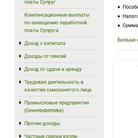
платы Супруг
Пособи
Компенсационные выплаты
Налого
по замещению заработной
Сумма
платы Супруга
Больше 
Доход с капитала
Toggle menu
Доходы от пенсий
Toggle menu
Доход от сдачи в аренду
Toggle menu
Трудовая деятельность в
Toggle menu
качестве самозанятого лица
Промысловые предприятия
Toggle menu
(Gewerbebetriebe)
Прочие доходы
Toggle menu
Частные сделки купли-
Toggle menu