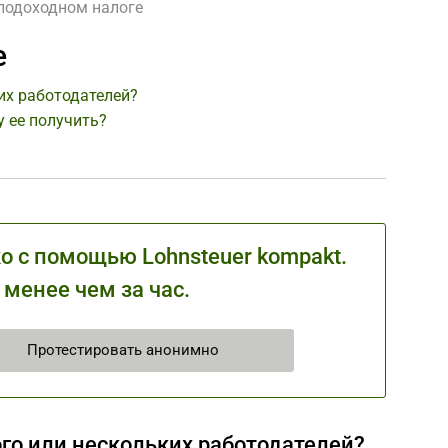
 подоходном налоге
е
их работодателей?
у ее получить?
 с помощью Lohnsteuer kompakt.
 менее чем за час.
Протестировать анонимно
ого или нескольких работодателей?