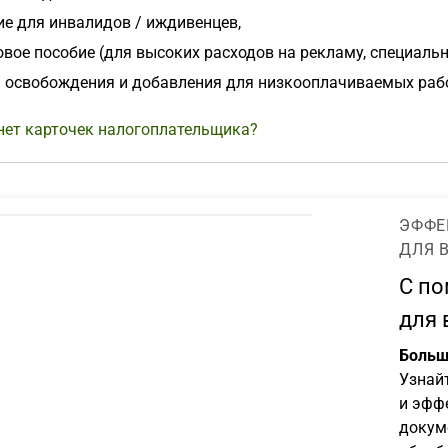
е для инвалидов / иждивенцев,
вое пособие (для высоких расходов на рекламу, специаль
 освобождения и добавления для низкооплачиваемых раб
нет карточек налогоплательщика?
ЭФФЕ
ДЛЯ 
С п
для 
Больш
Узнай
и эфф
докум