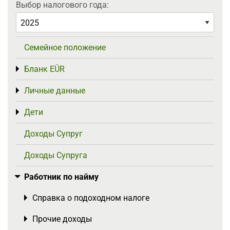
Выбор налогового года:
Семейное положение
Бланк EÜR
Toggle menu
Личные данные
Toggle menu
Дети
Toggle menu
Доходы Супруг
Доходы Супруга
Работник по найму
Toggle menu
Справка о подоходном налоге
Toggle menu
Прочие доходы
Toggle menu