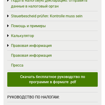
Подать налоговую декларацию: отправить
Toggle menu
данные в налоговый орган
Steuerbescheid prüfen: Kontrolle muss sein
Toggle menu
Помощь и примеры
Toggle menu
Калькулятор
Toggle menu
Правовая информация
Toggle menu
Правовая информация
Пресса
Скачать бесплатное руководство по
программе в формате .pdf
РУКОВОДСТВО ПО НАЛОГАМ: