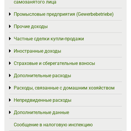
самозанятого лица
Промысловые предприятия (Gewerbebetriebe)
Toggle menu
Прочие доходы
Toggle menu
Частные сделки купли-продажи
Toggle menu
Иностранные доходы
Toggle menu
Страховые и сберегательные взносы
Toggle menu
Дополнительные расходы
Toggle menu
Расходы, связанные с домашним хозяйством
Toggle menu
Непредвиденные расходы
Toggle menu
Дополнительные данные
Toggle menu
Сообщение в налоговую инспекцию