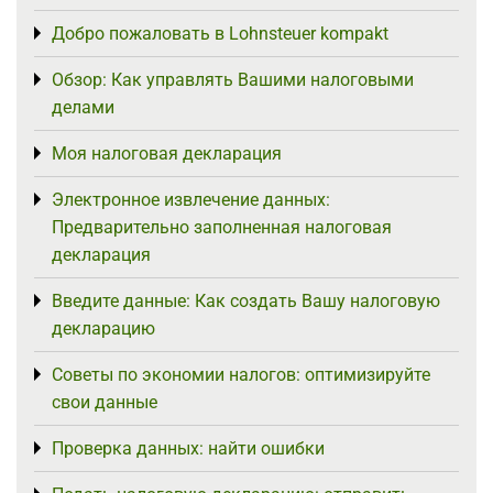
Добро пожаловать в Lohnsteuer kompakt
Toggle menu
Обзор: Как управлять Вашими налоговыми
Toggle menu
делами
Моя налоговая декларация
Toggle menu
Электронное извлечение данных:
Toggle menu
Предварительно заполненная налоговая
декларация
Введите данные: Как создать Вашу налоговую
Toggle menu
декларацию
Советы по экономии налогов: оптимизируйте
Toggle menu
свои данные
Проверка данных: найти ошибки
Toggle menu