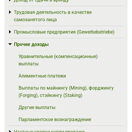
Toggle menu
Трудовая деятельность в качестве
Toggle menu
самозанятого лица
Промысловые предприятия (Gewerbebetriebe)
Toggle menu
Прочие доходы
Toggle menu
Уравнительные (компенсационные)
выплаты
Алиментные платежи
Выплаты по майнингу (Mining), форджингу
(Forging), стэйкингу (Staking)
Другие выплаты
Парламентское вознаграждение
Частные сделки купли-продажи