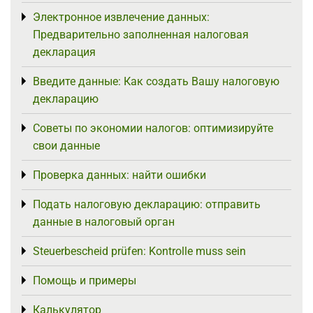
Электронное извлечение данных:
Toggle menu
Предварительно заполненная налоговая
декларация
Введите данные: Как создать Вашу налоговую
Toggle menu
декларацию
Советы по экономии налогов: оптимизируйте
Toggle menu
свои данные
Проверка данных: найти ошибки
Toggle menu
Подать налоговую декларацию: отправить
Toggle menu
данные в налоговый орган
Steuerbescheid prüfen: Kontrolle muss sein
Toggle menu
Помощь и примеры
Toggle menu
Калькулятор
Toggle menu