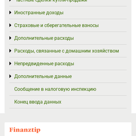
Toggle menu
Иностранные доходы
Toggle menu
Страховые и сберегательные взносы
Toggle menu
Дополнительные расходы
Toggle menu
Расходы, связанные с домашним хозяйством
Toggle menu
Непредвиденные расходы
Toggle menu
Дополнительные данные
Toggle menu
Сообщение в налоговую инспекцию
Конец ввода данных