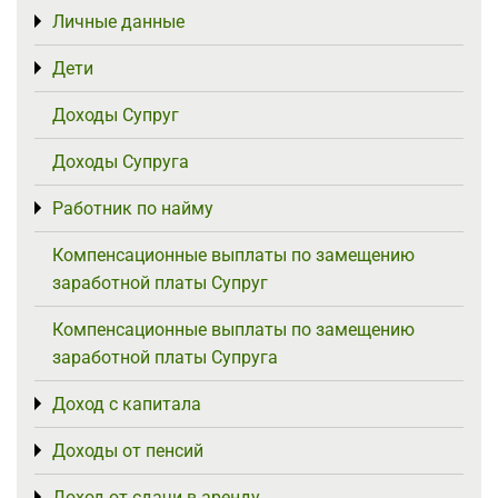
Личные данные
Toggle menu
Дети
Toggle menu
Доходы Супруг
Доходы Супруга
Работник по найму
Toggle menu
Компенсационные выплаты по замещению
заработной платы Супруг
Компенсационные выплаты по замещению
заработной платы Супруга
Доход с капитала
Toggle menu
Доходы от пенсий
Toggle menu
Доход от сдачи в аренду