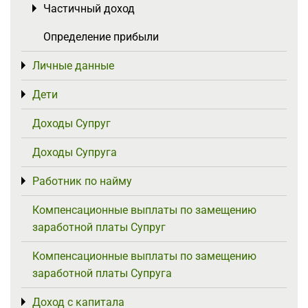
Частичный доход
Toggle menu
Определение прибыли
Личные данные
Toggle menu
Дети
Toggle menu
Доходы Супруг
Доходы Супруга
Работник по найму
Toggle menu
Компенсационные выплаты по замещению
заработной платы Супруг
Компенсационные выплаты по замещению
заработной платы Супруга
Доход с капитала
Toggle menu