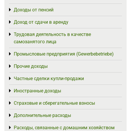
Доходы от пенсий
Toggle menu
Доход от сдачи в аренду
Toggle menu
Трудовая деятельность в качестве
Toggle menu
самозанятого лица
Промысловые предприятия (Gewerbebetriebe)
Toggle menu
Прочие доходы
Toggle menu
Частные сделки купли-продажи
Toggle menu
Иностранные доходы
Toggle menu
Страховые и сберегательные взносы
Toggle menu
Дополнительные расходы
Toggle menu
Расходы, связанные с домашним хозяйством
Toggle menu