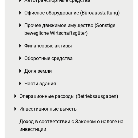
Автотранспортные средства
Toggle menu
Офисное оборудование (Büroausstattung)
Toggle menu
Прочее движимое имущество (Sonstige
Toggle menu
bewegliche Wirtschaftsgüter)
Финансовые активы
Toggle menu
Оборотные средства
Toggle menu
Доля земли
Toggle menu
Части здания
Toggle menu
Операционные расходы (Betriebsausgaben)
Toggle menu
Инвестиционные вычеты
Toggle menu
Доход в соответствии с Законом о налоге на
инвестиции