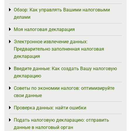
Обзор: Как управлять Вашими налоговыми
Toggle menu
делами
Моя налоговая декларация
Toggle menu
Электронное извлечение данных:
Toggle menu
Предварительно заполненная налоговая
декларация
Введите данные: Как создать Вашу налоговую
Toggle menu
декларацию
Советы по экономии налогов: оптимизируйте
Toggle menu
свои данные
Проверка данных: найти ошибки
Toggle menu
Подать налоговую декларацию: отправить
Toggle menu
данные в налоговый орган