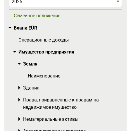
Семейное положение
Бланк EÜR
Toggle menu
Операционные доходы
Имущество предприятия
Toggle menu
Земля
Toggle menu
Наименование
Здания
Toggle menu
Права, приравненные к правам на
Toggle menu
недвижимое имущество
Нематериальные активы
Toggle menu