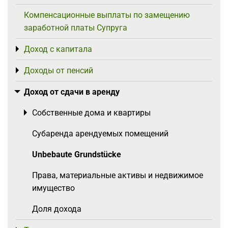
Компенсационные выплаты по замещению
заработной платы Супруга
Доход с капитала
Toggle menu
Доходы от пенсий
Toggle menu
Доход от сдачи в аренду
Toggle menu
Собственные дома и квартиры
Toggle menu
Субаренда арендуемых помещений
Unbebaute Grundstücke
Права, материальные активы и недвижимое
имущество
Доля дохода