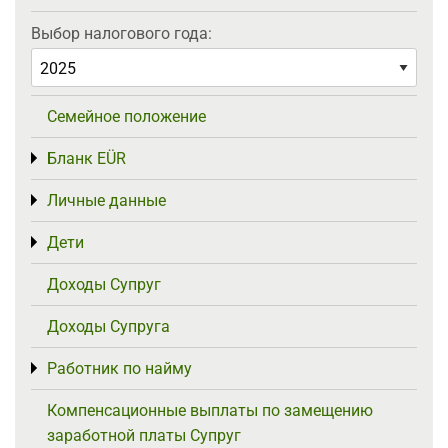
Выбор налогового года:
Семейное положение
Бланк EÜR
Toggle menu
Личные данные
Toggle menu
Дети
Toggle menu
Доходы Супруг
Доходы Супруга
Работник по найму
Toggle menu
Компенсационные выплаты по замещению
заработной платы Супруг