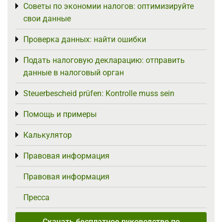
Советы по экономии налогов: оптимизируйте
Toggle menu
свои данные
Проверка данных: найти ошибки
Toggle menu
Подать налоговую декларацию: отправить
Toggle menu
данные в налоговый орган
Steuerbescheid prüfen: Kontrolle muss sein
Toggle menu
Помощь и примеры
Toggle menu
Калькулятор
Toggle menu
Правовая информация
Toggle menu
Правовая информация
Пресса
Скачать бесплатное руководство по