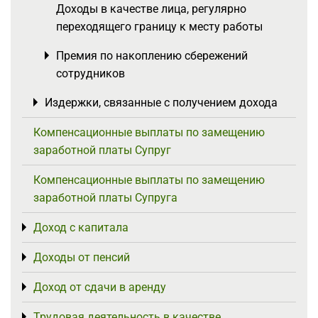
Доходы в качестве лица, регулярно
переходящего границу к месту работы
Премия по накоплению сбережений
Toggle menu
сотрудников
Издержки, связанные с получением дохода
Toggle menu
Компенсационные выплаты по замещению
заработной платы Супруг
Компенсационные выплаты по замещению
заработной платы Супруга
Доход с капитала
Toggle menu
Доходы от пенсий
Toggle menu
Доход от сдачи в аренду
Toggle menu
Трудовая деятельность в качестве
Toggle menu