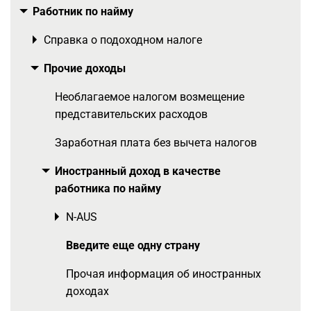
Работник по найму
Toggle menu
Справка о подоходном налоге
Toggle menu
Прочие доходы
Toggle menu
Необлагаемое налогом возмещение
представительских расходов
Заработная плата без вычета налогов
Иностранный доход в качестве
Toggle menu
работника по найму
N-AUS
Toggle menu
Введите еще одну страну
Прочая информация об иностранных
доходах