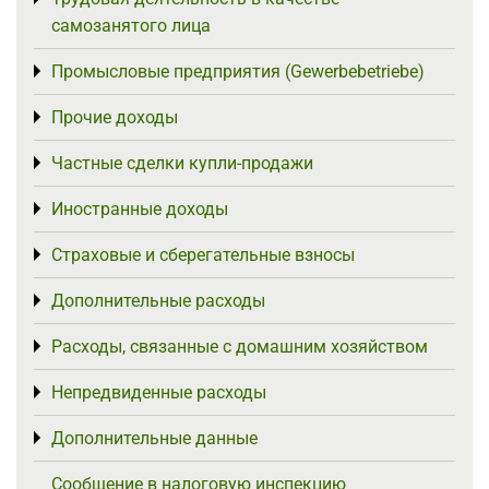
самозанятого лица
Промысловые предприятия (Gewerbebetriebe)
Toggle menu
Прочие доходы
Toggle menu
Частные сделки купли-продажи
Toggle menu
Иностранные доходы
Toggle menu
Страховые и сберегательные взносы
Toggle menu
Дополнительные расходы
Toggle menu
Расходы, связанные с домашним хозяйством
Toggle menu
Непредвиденные расходы
Toggle menu
Дополнительные данные
Toggle menu
Сообщение в налоговую инспекцию