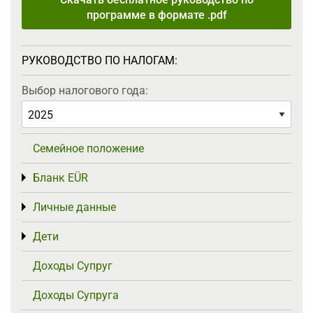
программе в формате .pdf
РУКОВОДСТВО ПО НАЛОГАМ:
Выбор налогового года:
Семейное положение
Бланк EÜR
Toggle menu
Личные данные
Toggle menu
Дети
Toggle menu
Доходы Супруг
Доходы Супруга