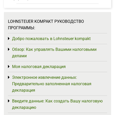
LOHNSTEUER KOMPAKT РУКОВОДСТВО
ПРОГРАММЫ:
Добро пожаловать в Lohnsteuer kompakt
Toggle menu
Обзор: Как управлять Вашими налоговыми
Toggle menu
делами
Моя налоговая декларация
Toggle menu
Электронное извлечение данных:
Toggle menu
Предварительно заполненная налоговая
декларация
Введите данные: Как создать Вашу налоговую
Toggle menu
декларацию