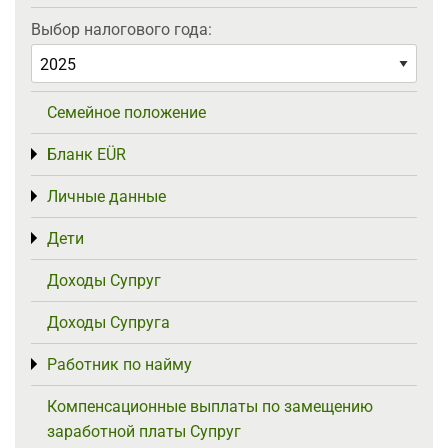
Выбор налогового года:
Семейное положение
Бланк EÜR
Toggle menu
Личные данные
Toggle menu
Дети
Toggle menu
Доходы Супруг
Доходы Супруга
Работник по найму
Toggle menu
Компенсационные выплаты по замещению
заработной платы Супруг