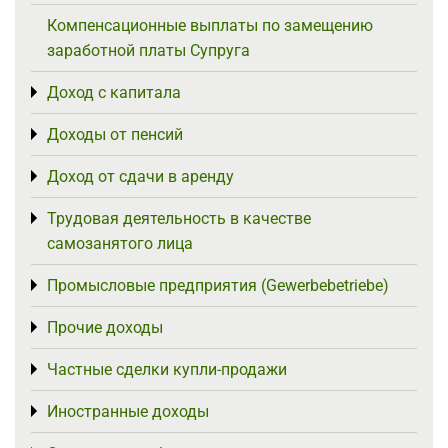
Компенсационные выплаты по замещению
заработной платы Супруга
Доход с капитала
Toggle menu
Доходы от пенсий
Toggle menu
Доход от сдачи в аренду
Toggle menu
Трудовая деятельность в качестве
Toggle menu
самозанятого лица
Промысловые предприятия (Gewerbebetriebe)
Toggle menu
Прочие доходы
Toggle menu
Частные сделки купли-продажи
Toggle menu
Иностранные доходы
Toggle menu