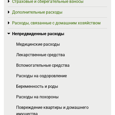
Страховые и сберегательные взносы
Toggle menu
Дополнительные расходы
Toggle menu
Расходы, связанные с домашним хозяйством
Toggle menu
Непредвиденные расходы
Toggle menu
Медицинские расходы
Лекарственные средства
Вспомогательные средства
Расходы на оздоровление
Беременность и роды
Расходы на похороны
Повреждение квартиры и домашнего
имущества