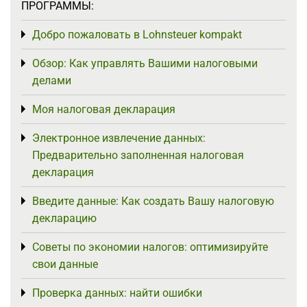
ПРОГРАММЫ:
Добро пожаловать в Lohnsteuer kompakt
Toggle menu
Обзор: Как управлять Вашими налоговыми
Toggle menu
делами
Моя налоговая декларация
Toggle menu
Электронное извлечение данных:
Toggle menu
Предварительно заполненная налоговая
декларация
Введите данные: Как создать Вашу налоговую
Toggle menu
декларацию
Советы по экономии налогов: оптимизируйте
Toggle menu
свои данные
Проверка данных: найти ошибки
Toggle menu