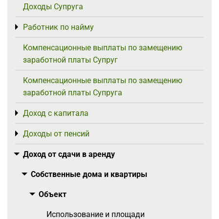
Доходы Супруга
Работник по найму
Toggle menu
Компенсационные выплаты по замещению
заработной платы Супруг
Компенсационные выплаты по замещению
заработной платы Супруга
Доход с капитала
Toggle menu
Доходы от пенсий
Toggle menu
Доход от сдачи в аренду
Toggle menu
Собственные дома и квартиры
Toggle menu
Объект
Toggle menu
Использование и площади