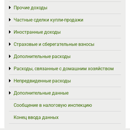
Прочие доходы
Toggle menu
Частные сделки купли-продажи
Toggle menu
Иностранные доходы
Toggle menu
Страховые и сберегательные взносы
Toggle menu
Дополнительные расходы
Toggle menu
Расходы, связанные с домашним хозяйством
Toggle menu
Непредвиденные расходы
Toggle menu
Дополнительные данные
Toggle menu
Сообщение в налоговую инспекцию
Конец ввода данных