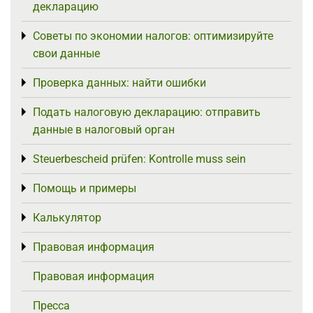
декларацию
Советы по экономии налогов: оптимизируйте
Toggle menu
свои данные
Проверка данных: найти ошибки
Toggle menu
Подать налоговую декларацию: отправить
Toggle menu
данные в налоговый орган
Steuerbescheid prüfen: Kontrolle muss sein
Toggle menu
Помощь и примеры
Toggle menu
Калькулятор
Toggle menu
Правовая информация
Toggle menu
Правовая информация
Пресса