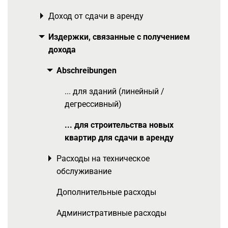
Доход от сдачи в аренду
Toggle menu
Издержки, связанные с получением
Toggle menu
дохода
Abschreibungen
Toggle menu
... для зданий (линейный /
дегрессивный)
... для строительства новых
квартир для сдачи в аренду
Расходы на техническое
Toggle menu
обслуживание
Дополнительные расходы
Административные расходы