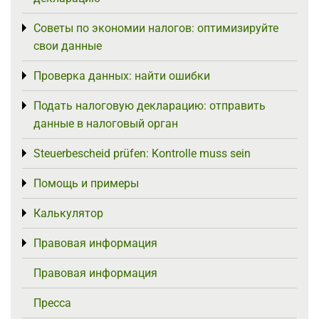
Советы по экономии налогов: оптимизируйте
Toggle menu
свои данные
Проверка данных: найти ошибки
Toggle menu
Подать налоговую декларацию: отправить
Toggle menu
данные в налоговый орган
Steuerbescheid prüfen: Kontrolle muss sein
Toggle menu
Помощь и примеры
Toggle menu
Калькулятор
Toggle menu
Правовая информация
Toggle menu
Правовая информация
Пресса