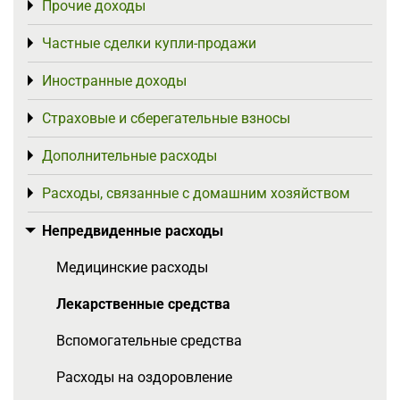
Прочие доходы
Toggle menu
Частные сделки купли-продажи
Toggle menu
Иностранные доходы
Toggle menu
Страховые и сберегательные взносы
Toggle menu
Дополнительные расходы
Toggle menu
Расходы, связанные с домашним хозяйством
Toggle menu
Непредвиденные расходы
Toggle menu
Медицинские расходы
Лекарственные средства
Вспомогательные средства
Расходы на оздоровление