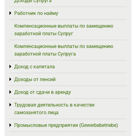
Доходы Супруга
Работник по найму
Toggle menu
Компенсационные выплаты по замещению
заработной платы Супруг
Компенсационные выплаты по замещению
заработной платы Супруга
Доход с капитала
Toggle menu
Доходы от пенсий
Toggle menu
Доход от сдачи в аренду
Toggle menu
Трудовая деятельность в качестве
Toggle menu
самозанятого лица
Промысловые предприятия (Gewerbebetriebe)
Toggle menu