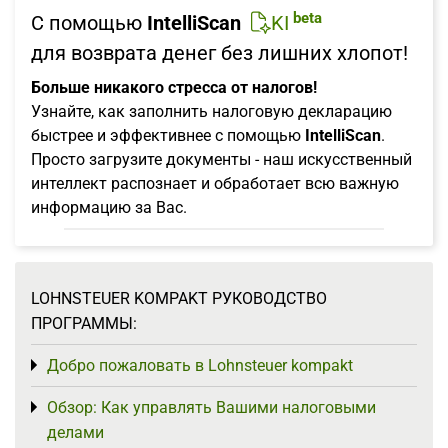
beta
С помощью
IntelliScan
KI
для возврата денег без лишних хлопот!
Больше никакого стресса от налогов!
Узнайте, как заполнить налоговую декларацию
быстрее и эффективнее с помощью
IntelliScan
.
Просто загрузите документы - наш искусственный
интеллект распознает и обработает всю важную
информацию за Вас.
LOHNSTEUER KOMPAKT РУКОВОДСТВО
ПРОГРАММЫ:
Добро пожаловать в Lohnsteuer kompakt
Toggle menu
Обзор: Как управлять Вашими налоговыми
Toggle menu
делами