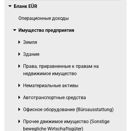
Бланк EÜR
Toggle menu
Операционные доходы
Имущество предприятия
Toggle menu
Земля
Toggle menu
Здания
Toggle menu
Права, приравненные к правам на
Toggle menu
недвижимое имущество
Нематериальные активы
Toggle menu
Автотранспортные средства
Toggle menu
Офисное оборудование (Büroausstattung)
Toggle menu
Прочее движимое имущество (Sonstige
Toggle menu
bewegliche Wirtschaftsgüter)