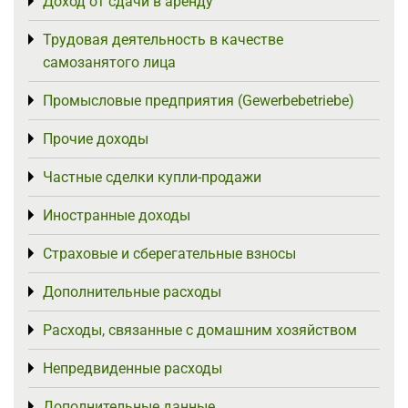
Доход от сдачи в аренду
Toggle menu
Трудовая деятельность в качестве
Toggle menu
самозанятого лица
Промысловые предприятия (Gewerbebetriebe)
Toggle menu
Прочие доходы
Toggle menu
Частные сделки купли-продажи
Toggle menu
Иностранные доходы
Toggle menu
Страховые и сберегательные взносы
Toggle menu
Дополнительные расходы
Toggle menu
Расходы, связанные с домашним хозяйством
Toggle menu
Непредвиденные расходы
Toggle menu
Дополнительные данные
Toggle menu