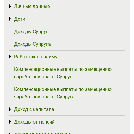
Личные данные
Toggle menu
Дети
Toggle menu
Доходы Супруг
Доходы Супруга
Работник по найму
Toggle menu
Компенсационные выплаты по замещению
заработной платы Супруг
Компенсационные выплаты по замещению
заработной платы Супруга
Доход с капитала
Toggle menu
Доходы от пенсий
Toggle menu