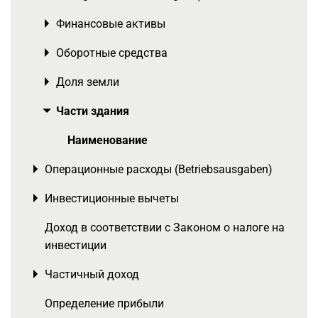
Финансовые активы
Toggle menu
Оборотные средства
Toggle menu
Доля земли
Toggle menu
Части здания
Toggle menu
Наименование
Операционные расходы (Betriebsausgaben)
Toggle menu
Инвестиционные вычеты
Toggle menu
Доход в соответствии с Законом о налоге на
инвестиции
Частичный доход
Toggle menu
Определение прибыли