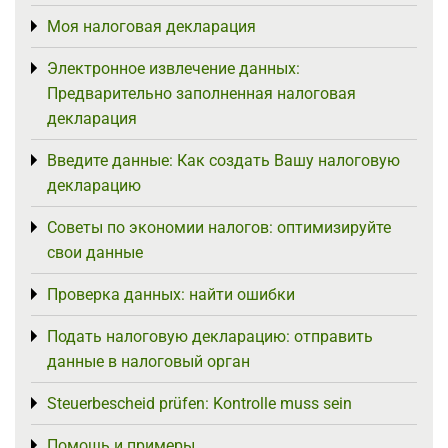
Моя налоговая декларация
Toggle menu
Электронное извлечение данных:
Toggle menu
Предварительно заполненная налоговая
декларация
Введите данные: Как создать Вашу налоговую
Toggle menu
декларацию
Советы по экономии налогов: оптимизируйте
Toggle menu
свои данные
Проверка данных: найти ошибки
Toggle menu
Подать налоговую декларацию: отправить
Toggle menu
данные в налоговый орган
Steuerbescheid prüfen: Kontrolle muss sein
Toggle menu
Помощь и примеры
Toggle menu