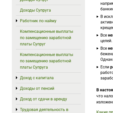
наприм
банкин
Доходы Супруга
В иск
Работник по найму
Toggle menu
актив
крещен
Компенсационные выплаты
Все
не
по замещению заработной
целей.
платы Супруг
Все
не
беженц
Компенсационные выплаты
Однако
по замещению заработной
Если
р
платы Супруга
работо
Доход с капитала
Toggle menu
зарабо
Доходы от пенсий
Toggle menu
В насто
что нал
Доход от сдачи в аренду
Toggle menu
изложен
Трудовая деятельность в
Toggle menu
Какие п