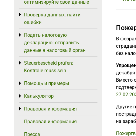
оптимизируйте свои данные
Проверка данных: найти
Toggle menu
ошибки
Пожер
Подать налоговую
Toggle menu
В февра
декларацию: отправить
страдан
данные в налоговый орган
без нало
Steuerbescheid prüfen:
Toggle menu
Упрощен
Kontrolle muss sein
декабря 
Вместо 
Помощь и примеры
Toggle menu
подтвер
27.02.20
Калькулятор
Toggle menu
Другие 
Правовая информация
Toggle menu
пострад
на зараб
Правовая информация
Пожертв
Пресса