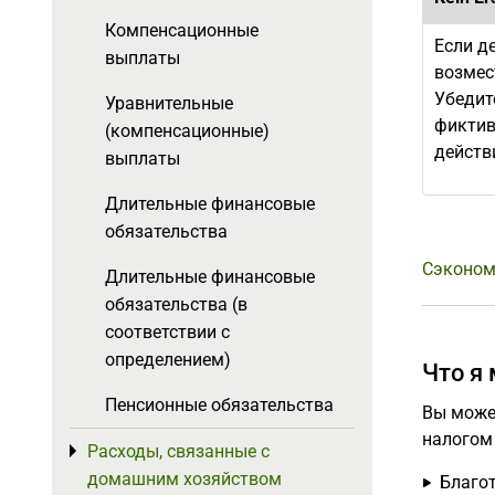
Компенсационные
Если д
выплаты
возмес
Убедит
Уравнительные
фиктив
(компенсационные)
действ
выплаты
Длительные финансовые
обязательства
Сэконом
Длительные финансовые
обязательства (в
соответствии с
определением)
Что я
Пенсионные обязательства
Вы може
налогом 
Расходы, связанные с
Toggle menu
домашним хозяйством
Благо