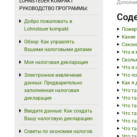
LOHNSTEUER KOMPAKT
Дополни
РУКОВОДСТВО ПРОГРАММЫ:
Соде
Добро пожаловать в
Toggle menu
Lohnsteuer kompakt
Пожерт
Какие
Обзор: Как управлять
Toggle menu
Сэкон
Вашими налоговыми делами
Что я 
Скольк
Моя налоговая декларация
Toggle menu
Что я 
Электронное извлечение
Что п
Toggle menu
данных: Предварительно
Как я
заполненная налоговая
Что та
декларация
Что та
Что т
Введите данные: Как создать
Toggle menu
Что та
Вашу налоговую декларацию
Что та
Что т
Советы по экономии налогов:
Toggle menu
Что т