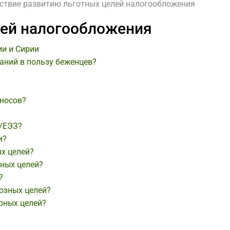
ствие развитию льготных целей налогообложения
лей налогообложения
ии и Сирии
аний в пользу беженцев?
зносов?
С/ЕЭЗ?
и?
х целей?
вных целей?
?
озных целей?
рных целей?