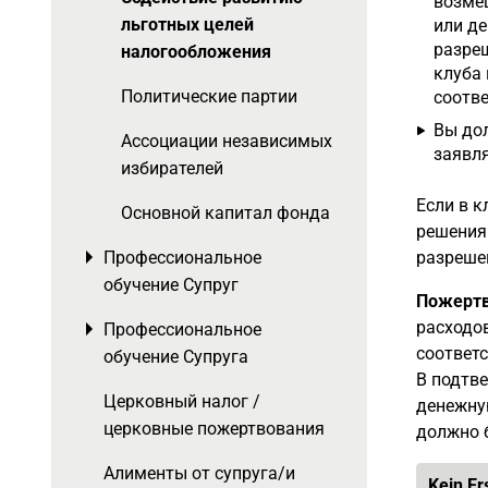
возме
льготных целей
или де
разреш
налогообложения
клуба
Политические партии
соотв
Вы д
Ассоциации независимых
заявля
избирателей
Если в к
Основной капитал фонда
решения 
Профессиональное
разреше
Toggle menu
обучение Супруг
Пожертв
расходо
Профессиональное
Toggle menu
соответ
обучение Супруга
В подтв
Церковный налог /
денежну
церковные пожертвования
должно б
Алименты от супруга/и
Kein Er