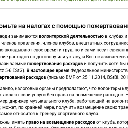
омьте на налогах с помощью пожертвован
люди занимаются
волонтерской деятельностью
в клубах и
 членов правления, членов клубов, внештатных сотруднико
о вкладывают свое время и труд, но и сами несут связанны
ие расходов по договору или уставу, и Вы отказываетесь
 называемые
пожертвования расходов
и получить хотя бы 
tz 5-6 EStG).
В настоящее время
Федеральное министерств
ертвований расходов
(письмо BMF от 25.11.2014, BStBl. 2014
равило, налоговые органы предполагают, что волонтеры к
тавляют свои услуги без права на возмещение расходов. 
мер, дирижер музыкального клуба, работающий на волонте
, может, по крайней мере, получить возмещение своих тра
самое относится к тренеру спортивного клуба.
лжны иметь
право на возмещение расходов
от клуба, кото