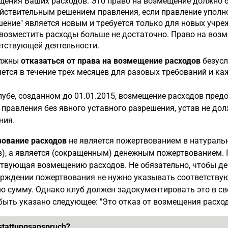
щения Ваших расходов. Это право на возмещение должно 
йствительным решением правления, если правление уполно
ение" является новым и требуется только для новых учре
 возместить расходы больше не достаточно. Право на воз
етствующей деятельности.
олжны
отказаться от права на возмещение расходов
безусл
ется в течение трех месяцев для разовых требований и ка
лубе, созданном до 01.01.2015, возмещение расходов пред
правления без явного уставного разрешения, устав не до
ния.
ование расходов
не является пожертвованием в натураль
в), а является (сокращенным) денежным пожертвованием. 
ствующая возмещению расходов. Не обязательно, чтобы де
ерждении пожертвования не нужно указывать соответству
ю сумму. Однако клуб должен задокументировать это в св
ыть указано следующее: "Это отказ от возмещения расход
stattungsanspruch?