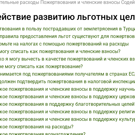
тельные расходы
Пожертвования и членские взносы
Содей
йствие развитию льготных це
вования в пользу пострадавших от землетрясения в Турц
 правила предоставления льгот существуют для пожертвов
омьте на налогах с помощью пожертвований на расходы
могу списать как пожертвования и членские взносы?
о я могу вычесть в качестве пожертвований и членских в
не могу списать как пожертвование?
онимается под пожертвованиями получателям в странах Е
 должен подтвердить пожертвования в налоговой инспекци
кое пожертвования и членские взносы в поддержку научны
кое пожертвования и членские взносы в поддержку церко
акое пожертвования в поддержку благотворительных целей
кое пожертвования и членские взносы в поддержку религи
кое пожертвования и членские взносы в поддержку культу
акое пожертвования на расходы?
акое пожертвования вознаграждения?