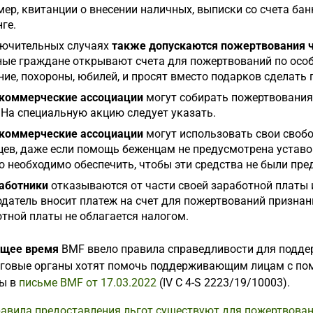
ер, квитанции о внесении наличных, выписки со счета бан
ге.
лючительных случаях
также допускаются пожертвования
ные граждане открывают счета для пожертвований по особ
ие, похороны, юбилей, и просят вместо подарков сделать
коммерческие ассоциации
могут собирать пожертвования
 На специальную акцию следует указать.
коммерческие ассоциации
могут использовать свои своб
ев, даже если помощь беженцам не предусмотрена уставом
 необходимо обеспечить, чтобы эти средства не были пр
аботники
отказываются от части своей заработной платы и
датель вносит платеж на счет для пожертвований признан
тной платы не облагается налогом.
ящее время
BMF ввело правила справедливости для подде
оговые органы хотят помочь поддерживающим лицам с по
ы в
письме BMF от 17.03.2022
(IV C 4-S 2223/19/10003).
равила предоставления льгот существуют для пожертвован