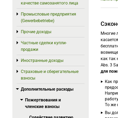
качестве самозанятого лица
Промысловые предприятия
Toggle menu
(Gewerbebetriebe)
Сэкон
Прочие доходы
Toggle menu
Многие 
касается
Частные сделки купли-
Toggle menu
бесплатн
продажи
возмещен
как так
Иностранные доходы
Toggle menu
Abs. 3 Sa
для пож
Страховые и сберегательные
Toggle menu
взносы
Как п
предос
Дополнительные расходы
Toggle menu
Напри
работу
Пожертвования и
Toggle menu
То же 
членские взносы
Вы до
Содействие развитию