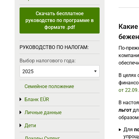
Скачать бесплатное
руководство по программе в
Какие
формате .pdf
бежен
РУКОВОДСТВО ПО НАЛОГАМ:
По-преж
компани
Выбор налогового года:
обеспечи
В целях
финансов
Семейное положение
от 22.09
Бланк EÜR
Toggle menu
В насто
льгот
дл
Личные данные
Toggle menu
образом,
Дети
Toggle menu
Для
п
упроще
Доходы Супруг