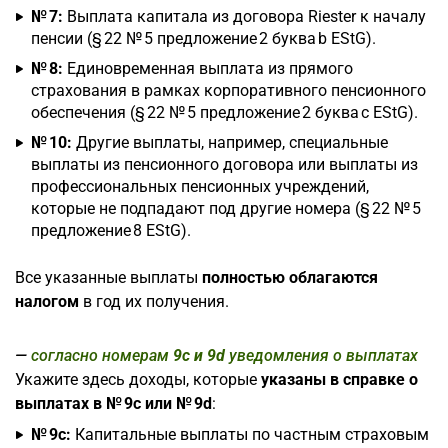
№ 7:
Выплата капитала из договора Riester к началу
пенсии (§ 22 № 5 предложение 2 буква b EStG).
№ 8:
Единовременная выплата из прямого
страхования в рамках корпоративного пенсионного
обеспечения (§ 22 № 5 предложение 2 буква c EStG).
№ 10:
Другие выплаты, например, специальные
выплаты из пенсионного договора или выплаты из
профессиональных пенсионных учреждений,
которые не подпадают под другие номера (§ 22 № 5
предложение 8 EStG).
Все указанные выплаты
полностью облагаются
налогом
в год их получения.
согласно номерам
9c и 9d
уведомления о выплатах
Укажите здесь доходы, которые
указаны в справке о
выплатах в № 9c или № 9d
:
№ 9c:
Капитальные выплаты по частным страховым