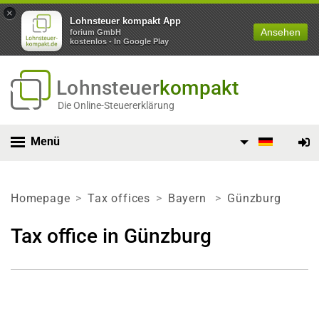
×
Lohnsteuer kompakt App
Ansehen
forium GmbH
kostenlos - In Google Play
Lohnsteuer
kompakt
Die Online-Steuererklärung
Menü
Homepage
Tax offices
Bayern
Günzburg
Tax office in Günzburg