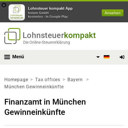
×
Lohnsteuer kompakt App
Ansehen
forium GmbH
kostenlos - In Google Play
Lohnsteuer
kompakt
Die Online-Steuererklärung
Menü
Homepage
Tax offices
Bayern
München Gewinneinkünfte
Finanzamt in München
Gewinneinkünfte