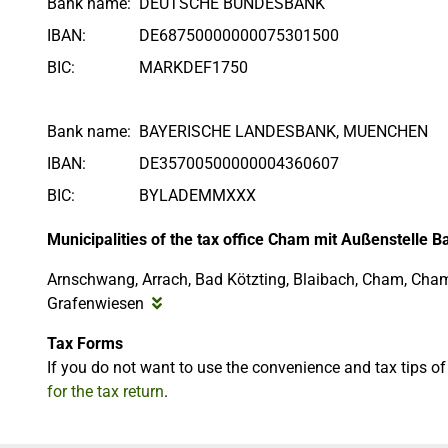
Bank name:
DEUTSCHE BUNDESBANK
IBAN:
DE68750000000075301500
BIC:
MARKDEF1750
Bank name:
BAYERISCHE LANDESBANK, MUENCHEN
IBAN:
DE35700500000004360607
BIC:
BYLADEMMXXX
Municipalities of the tax office Cham mit Außenstelle B
Arnschwang, Arrach, Bad Kötzting, Blaibach, Cham, Chame
Grafenwiesen
Tax Forms
If you do not want to use the convenience and tax tips o
for the tax return
.