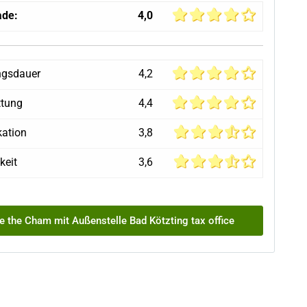
ade:
4,0
ngsdauer
4,2
ttung
4,4
ation
3,8
keit
3,6
e the Cham mit Außenstelle Bad Kötzting tax office