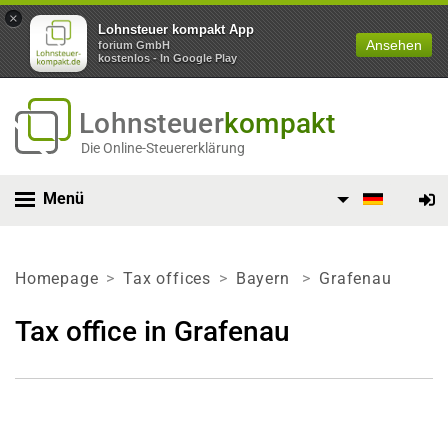
×
Lohnsteuer kompakt App
Ansehen
forium GmbH
kostenlos - In Google Play
Lohnsteuer
kompakt
Die Online-Steuererklärung
Menü
Homepage
Tax offices
Bayern
Grafenau
Tax office in Grafenau