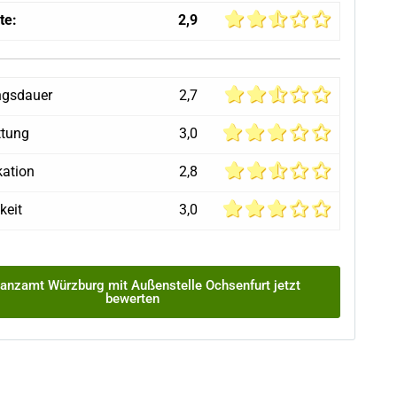
te:
2,9
ngsdauer
2,7
ttung
3,0
ation
2,8
keit
3,0
anzamt Würzburg mit Außenstelle Ochsenfurt jetzt
bewerten