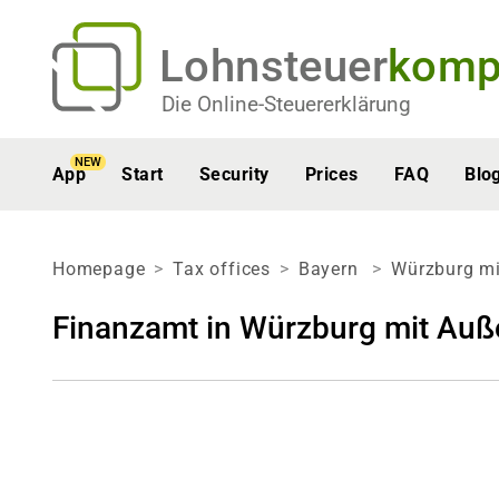
Lohnsteuer
komp
Die Online-Steuererklärung
NEW
App
Start
Security
Prices
FAQ
Blo
Homepage
Tax offices
Bayern
Würzburg mi
Finanzamt in Würzburg mit Auß