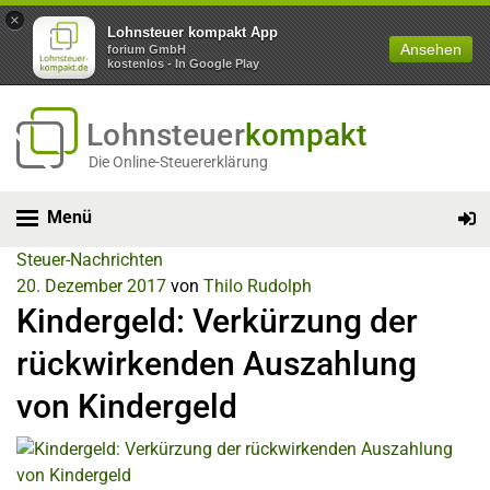
×
Lohnsteuer kompakt App
Ansehen
forium GmbH
kostenlos - In Google Play
Lohnsteuer
kompakt
Die Online-Steuererklärung
Menü
Steuer-Nachrichten
20. Dezember 2017
von
Thilo Rudolph
Kindergeld: Verkürzung der
rückwirkenden Auszahlung
von Kindergeld