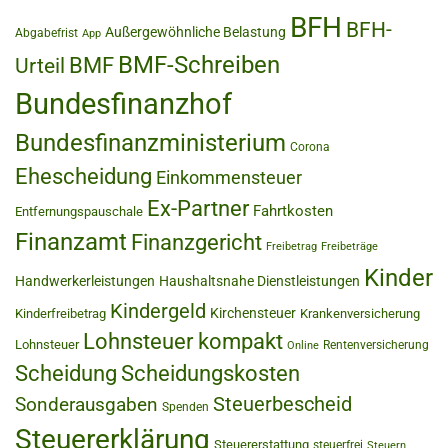
BFH
BFH-
Außergewöhnliche Belastung
Abgabefrist
App
BMF-Schreiben
BMF
Urteil
Bundesfinanzhof
Bundesfinanzministerium
Corona
Ehescheidung
Einkommensteuer
Ex-Partner
Fahrtkosten
Entfernungspauschale
Finanzamt
Finanzgericht
Freibetrag
Freibeträge
Kinder
Handwerkerleistungen
Haushaltsnahe Dienstleistungen
Kindergeld
Kirchensteuer
Kinderfreibetrag
Krankenversicherung
Lohnsteuer kompakt
Lohnsteuer
Rentenversicherung
Online
Scheidung
Scheidungskosten
Steuerbescheid
Sonderausgaben
Spenden
Steuererklärung
Steuererstattung
steuerfrei
Steuern