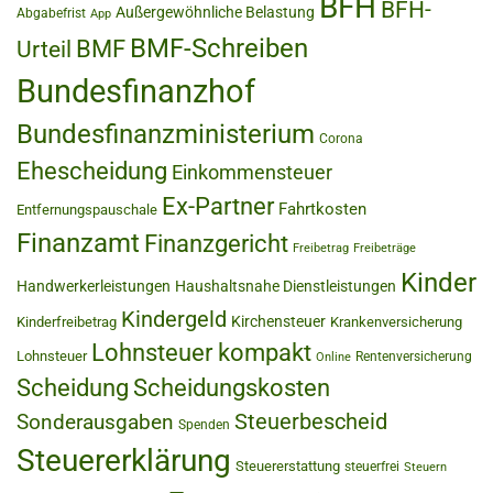
BFH
BFH-
Außergewöhnliche Belastung
Abgabefrist
App
BMF-Schreiben
BMF
Urteil
Bundesfinanzhof
Bundesfinanzministerium
Corona
Ehescheidung
Einkommensteuer
Ex-Partner
Fahrtkosten
Entfernungspauschale
Finanzamt
Finanzgericht
Freibetrag
Freibeträge
Kinder
Handwerkerleistungen
Haushaltsnahe Dienstleistungen
Kindergeld
Kirchensteuer
Kinderfreibetrag
Krankenversicherung
Lohnsteuer kompakt
Lohnsteuer
Rentenversicherung
Online
Scheidung
Scheidungskosten
Steuerbescheid
Sonderausgaben
Spenden
Steuererklärung
Steuererstattung
steuerfrei
Steuern