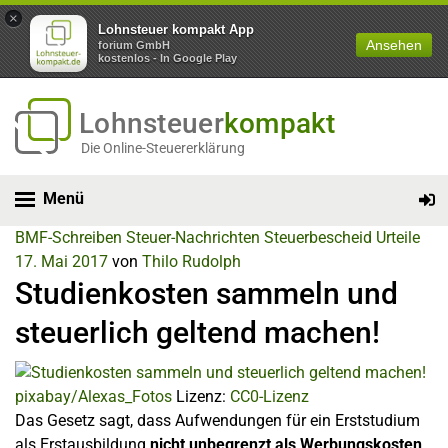
×
Lohnsteuer kompakt App
Ansehen
forium GmbH
kostenlos - In Google Play
Lohnsteuer
kompakt
Die Online-Steuererklärung
Menü
BMF-Schreiben
Steuer-Nachrichten
Steuerbescheid
Urteile
17. Mai 2017
von
Thilo Rudolph
Studienkosten sammeln und
steuerlich geltend machen!
pixabay/Alexas_Fotos
Lizenz:
CC0-Lizenz
Das Gesetz sagt, dass Aufwendungen für ein Erststudium
als Erstausbildung
nicht unbegrenzt als Werbungskosten
,