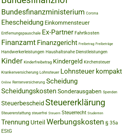
Bundesfinanzhof
Bundesfinanzministerium
Corona
Ehescheidung
Einkommensteuer
Ex-Partner
Fahrtkosten
Entfernungspauschale
Finanzamt
Finanzgericht
Freibetrag
Freibeträge
Handwerkerleistungen
Haushaltsnahe Dienstleistungen
Kinder
Kindergeld
Kirchensteuer
Kinderfreibetrag
Lohnsteuer kompakt
Krankenversicherung
Lohnsteuer
Scheidung
Rentenversicherung
Online
Scheidungskosten
Sonderausgaben
Spenden
Steuererklärung
Steuerbescheid
Steuerrecht
Steuererstattung
steuerfrei
Steuern
Studenten
Werbungskosten
Trennung
Urteil
§ 35a
EStG