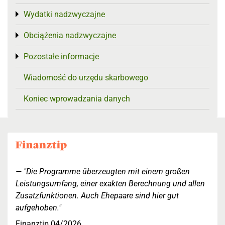
Wydatki nadzwyczajne
Toggle menu
Obciążenia nadzwyczajne
Toggle menu
Pozostałe informacje
Toggle menu
Wiadomość do urzędu skarbowego
Koniec wprowadzania danych
"Die Programme überzeugten mit einem großen
Leistungsumfang, einer exakten Berechnung und allen
Zusatzfunktionen. Auch Ehepaare sind hier gut
aufgehoben."
Finanztip 04/2026