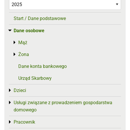
Start / Dane podstawowe
Dane osobowe
Toggle menu
Mąż
Toggle menu
Żona
Toggle menu
Dane konta bankowego
Urząd Skarbowy
Dzieci
Toggle menu
Usługi związane z prowadzeniem gospodarstwa
Toggle menu
domowego
Pracownik
Toggle menu