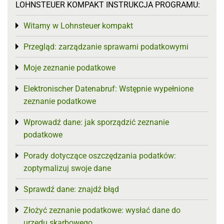
LOHNSTEUER KOMPAKT INSTRUKCJA PROGRAMU:
Witamy w Lohnsteuer kompakt
Toggle menu
Przegląd: zarządzanie sprawami podatkowymi
Toggle menu
Moje zeznanie podatkowe
Toggle menu
Elektronischer Datenabruf: Wstępnie wypełnione
Toggle menu
zeznanie podatkowe
Wprowadź dane: jak sporządzić zeznanie
Toggle menu
podatkowe
Porady dotyczące oszczędzania podatków:
Toggle menu
zoptymalizuj swoje dane
Sprawdź dane: znajdź błąd
Toggle menu
Złożyć zeznanie podatkowe: wysłać dane do
Toggle menu
urzędu skarbowego