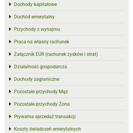
Dochody kapitałowe
Toggle menu
Dochód emerytalny
Toggle menu
Przychody z wynajmu
Toggle menu
Praca na własny rachunek
Toggle menu
Załącznik EÜR (rachunek zysków i strat)
Toggle menu
Działalność gospodarcza
Toggle menu
Dochody zagraniczne
Toggle menu
Pozostałe przychody Mąż
Toggle menu
Pozostałe przychody Żona
Toggle menu
Prywatna sprzedaż transakcji
Toggle menu
Koszty świadczeń emerytalnych
Toggle menu