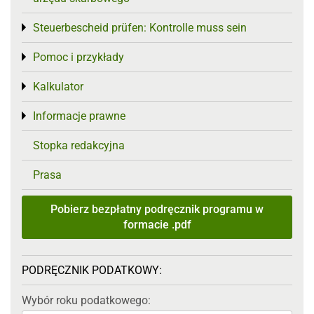
Steuerbescheid prüfen: Kontrolle muss sein
Toggle menu
Pomoc i przykłady
Toggle menu
Kalkulator
Toggle menu
Informacje prawne
Toggle menu
Stopka redakcyjna
Prasa
Pobierz bezpłatny podręcznik programu w
formacie .pdf
PODRĘCZNIK PODATKOWY:
Wybór roku podatkowego: