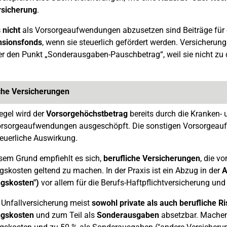
sicherung
.
 nicht
als Vorsorgeaufwendungen abzusetzen sind Beiträge für
nsionsfonds
, wenn sie steuerlich gefördert werden. Versicher
ter den Punkt „Sonderausgaben-Pauschbetrag“, weil sie nicht 
che Versicherungen
Regel wird der
Vorsorgehöchstbetrag
bereits durch die Kranken- 
orsorgeaufwendungen ausgeschöpft. Die sonstigen Vorsorgeaufw
teuerliche Auswirkung.
sem Grund empfiehlt es sich,
berufliche Versicherungen
, die v
skosten geltend zu machen. In der Praxis ist ein Abzug in der
A
gskosten")
vor allem für die Berufs-Haftpflichtversicherung un
 Unfallversicherung meist
sowohl private als auch berufliche Ri
gskosten
und zum Teil als
Sonderausgaben
absetzbar. Machen 