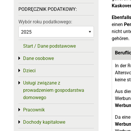
Kaskover
PODRĘCZNIK PODATKOWY:
Ebenfalls
Wybór roku podatkowego:
einen
Pe
nicht un
gehören.
Start / Dane podstawowe
Berufli
Dane osobowe
Toggle menu
In der 
Dzieci
Toggle menu
Altersv
keine s
Usługi związane z
Toggle menu
prowadzeniem gospodarstwa
Aus die
domowego
Werbung
Werbun
Pracownik
Toggle menu
Da eine
Dochody kapitałowe
Toggle menu
Werbun