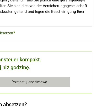
n") geltend. Falls Sie jedoch eine gefahrgeneigte
llten Sie sich dies von der Versicherungsgesellschaft
skosten geltend und legen die Bescheinigung Ihrer
absetzen?
hnsteuer kompakt.
 niż godzinę.
Przetestuj anonimowo
n absetzen?