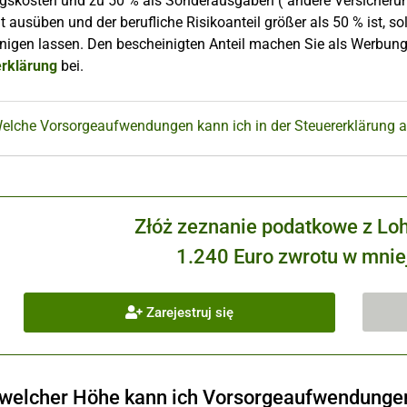
skosten und zu 50 % als Sonderausgaben ("andere Versicherunge
it ausüben und der berufliche Risikoanteil größer als 50 % ist, so
nigen lassen. Den bescheinigten Anteil machen Sie als Werbung
erklärung
bei.
Welche Vorsorgeaufwendungen kann ich in der Steuererklärung 
Złóż zeznanie podatkowe z Lo
1.240 Euro zwrotu w mniej
Zarejestruj się
 welcher Höhe kann ich Vorsorgeaufwendunge