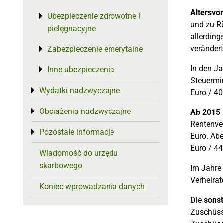
Altersv
Ubezpieczenie zdrowotne i
Toggle menu
und zu R
pielęgnacyjne
allerding
verändert
Zabezpieczenie emerytalne
Toggle menu
In den Ja
Inne ubezpieczenia
Toggle menu
Steuermin
Wydatki nadzwyczajne
Toggle menu
Euro / 40
Obciążenia nadzwyczajne
Toggle menu
Ab 2015
Rentenver
Pozostałe informacje
Toggle menu
Euro. Abe
Euro / 44
Wiadomość do urzędu
skarbowego
Im Jahre 
Verheirat
Koniec wprowadzania danych
Die
sons
Zuschüsse