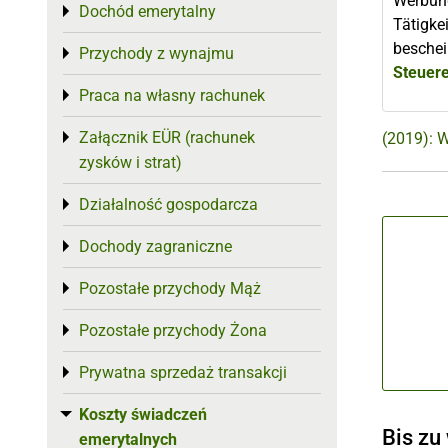
Werbung
Dochód emerytalny
Toggle menu
Tätigke
beschei
Przychody z wynajmu
Toggle menu
Steuer
Praca na własny rachunek
Toggle menu
Załącznik EÜR (rachunek
Toggle menu
(2019): 
zysków i strat)
Działalność gospodarcza
Toggle menu
Dochody zagraniczne
Toggle menu
Pozostałe przychody Mąż
Toggle menu
Pozostałe przychody Żona
Toggle menu
Prywatna sprzedaż transakcji
Toggle menu
Koszty świadczeń
Toggle menu
Bis zu
emerytalnych