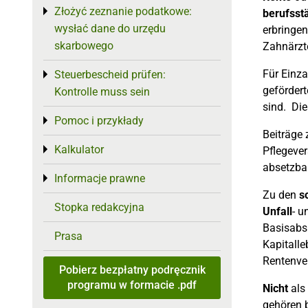
Złożyć zeznanie podatkowe:
Toggle menu
berufsst
wysłać dane do urzędu
erbringen
skarbowego
Zahnärzte
Für Einz
Steuerbescheid prüfen:
Toggle menu
gefördert
Kontrolle muss sein
sind. Di
Pomoc i przykłady
Toggle menu
Beiträge 
Kalkulator
Toggle menu
Pflegever
absetzbar
Informacje prawne
Toggle menu
Zu den
s
Stopka redakcyjna
Unfall
- 
Basisabs
Prasa
Kapitalle
Rentenve
Pobierz bezpłatny podręcznik
programu w formacie .pdf
Nicht
als
gehören 