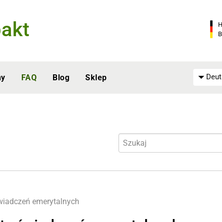
akt
H
B
Deut
ny
FAQ
Blog
Sklep
wiadczeń emerytalnych