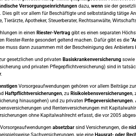
ändische
Versorgungseinrichtungen
dazu,
wenn
sie der gesetzl
. Dies gilt vor allem für Beschäftigte und selbstständig tätige A
, Tierärzte, Apotheker, Steuerberater, Rechtsanwälte, Wirtschafts
ahlungen in einen
Riester-Vertrag
gibt es einen separaten Höchs
en Riester-Rente gesondert geltend machen. Dafür gibt es die
"A
ese muss dann zusammen mit der Bescheinigung des Anbieters 
zur gesetzlichen und privaten
Basiskrankenversicherung
sowie 
sicherung und privaten Pflegepflichtversicherung) sind in tats
.
onstigen
Vorsorgeaufwendungen gehören vor allem Beiträge zu
und
Haftpflichtversicherungen
, zu
Risikolebensversicherungen
,
icherung hinausgehen) und zu privaten
Pflegeversicherungen
.
bensversicherungen und Rentenversicherungen mit Kapitalwahlre
rsicherungen ohne Kapitalwahlrecht erfasst, die vor 2005 abge
 Vorsorgeaufwendungen
absetzbar
sind Versicherungen, die
nic
beispielsweise Sachversicherungen, wie eine
Hausrat- oder Rech