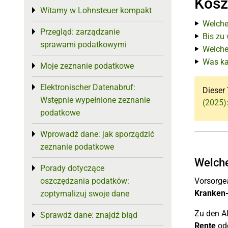
Kosz
Witamy w Lohnsteuer kompakt
Toggle menu
Welche
Przegląd: zarządzanie
Toggle menu
Bis zu
sprawami podatkowymi
Welche
Was ka
Moje zeznanie podatkowe
Toggle menu
Elektronischer Datenabruf:
Toggle menu
Dieser 
Wstępnie wypełnione zeznanie
(2025)
podatkowe
Wprowadź dane: jak sporządzić
Toggle menu
zeznanie podatkowe
Welche
Porady dotyczące
Toggle menu
oszczędzania podatków:
Vorsorge
Kranken-
zoptymalizuj swoje dane
Zu den A
Sprawdź dane: znajdź błąd
Toggle menu
Rente
ode