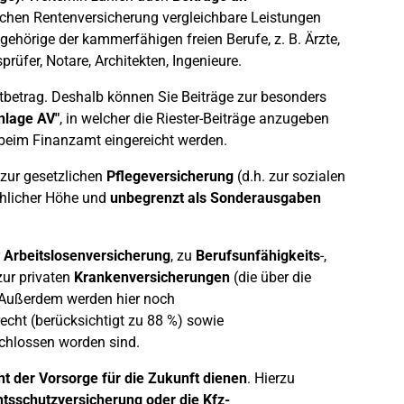
ichen Rentenversicherung vergleichbare Leistungen
ngehörige der kammerfähigen freien Berufe, z. B. Ärzte,
prüfer, Notare, Architekten, Ingenieure.
tbetrag. Deshalb können Sie Beiträge zur besonders
nlage AV"
, in welcher die Riester-Beiträge anzugeben
beim Finanzamt eingereicht werden.
zur gesetzlichen
Pflegeversicherung
(d.h. zur sozialen
ächlicher Höhe und
unbegrenzt
als Sonderausgaben
r
Arbeitslosenversicherung
, zu
Berufsunfähigkeits
-,
 zur privaten
Krankenversicherungen
(die über die
 Außerdem werden hier noch
cht (berücksichtigt zu 88 %) sowie
schlossen worden sind.
ht der Vorsorge für die Zukunft dienen
. Hierzu
tsschutzversicherung oder die Kfz-