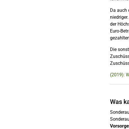
Da auch d
niedrige
der Höchs
Euro-Betr
gezahlten
Die sons
Zuschüsse
Zuschüss
(2019): 
Was ka
Sonderau
Sonderaus
Vorsorg