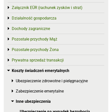
Załącznik EÜR (rachunek zysków i strat)
Toggle menu
Działalność gospodarcza
Toggle menu
Dochody zagraniczne
Toggle menu
Pozostałe przychody Mąż
Toggle menu
Pozostałe przychody Żona
Toggle menu
Prywatna sprzedaż transakcji
Toggle menu
Koszty świadczeń emerytalnych
Toggle menu
Ubezpieczenie zdrowotne i pielęgnacyjne
Toggle menu
Zabezpieczenie emerytalne
Toggle menu
Inne ubezpieczenia
Toggle menu
Ubezpieczenie na wypadek bezrobocia