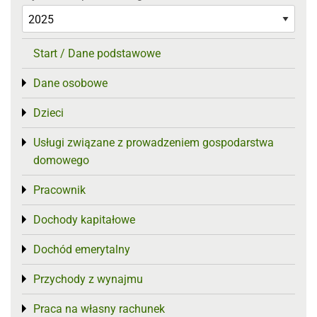
Start / Dane podstawowe
Dane osobowe
Toggle menu
Dzieci
Toggle menu
Usługi związane z prowadzeniem gospodarstwa
Toggle menu
domowego
Pracownik
Toggle menu
Dochody kapitałowe
Toggle menu
Dochód emerytalny
Toggle menu
Przychody z wynajmu
Toggle menu
Praca na własny rachunek
Toggle menu