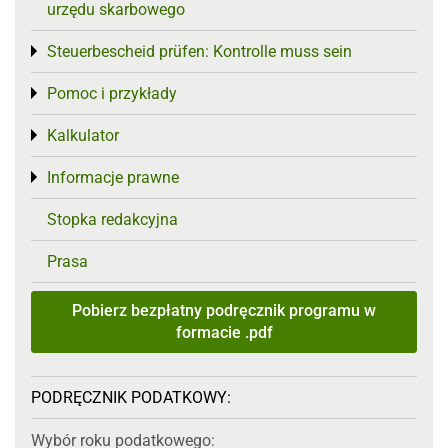
urzędu skarbowego
Steuerbescheid prüfen: Kontrolle muss sein
Toggle menu
Pomoc i przykłady
Toggle menu
Kalkulator
Toggle menu
Informacje prawne
Toggle menu
Stopka redakcyjna
Prasa
Pobierz bezpłatny podręcznik programu w
formacie .pdf
PODRĘCZNIK PODATKOWY:
Wybór roku podatkowego: