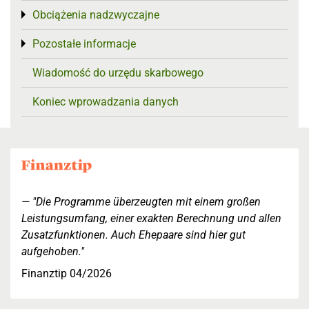
Obciążenia nadzwyczajne
Toggle menu
Pozostałe informacje
Toggle menu
Wiadomość do urzędu skarbowego
Koniec wprowadzania danych
"Die Programme überzeugten mit einem großen
Leistungsumfang, einer exakten Berechnung und allen
Zusatzfunktionen. Auch Ehepaare sind hier gut
aufgehoben."
Finanztip 04/2026