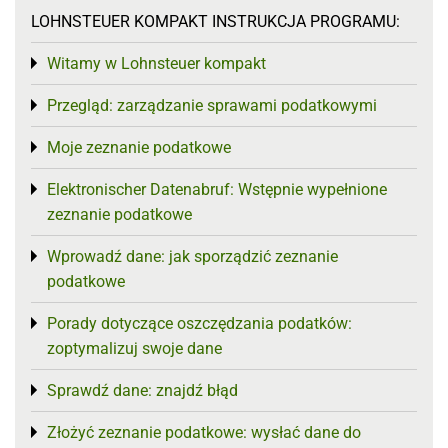
LOHNSTEUER KOMPAKT INSTRUKCJA PROGRAMU:
Witamy w Lohnsteuer kompakt
Toggle menu
Przegląd: zarządzanie sprawami podatkowymi
Toggle menu
Moje zeznanie podatkowe
Toggle menu
Elektronischer Datenabruf: Wstępnie wypełnione
Toggle menu
zeznanie podatkowe
Wprowadź dane: jak sporządzić zeznanie
Toggle menu
podatkowe
Porady dotyczące oszczędzania podatków:
Toggle menu
zoptymalizuj swoje dane
Sprawdź dane: znajdź błąd
Toggle menu
Złożyć zeznanie podatkowe: wysłać dane do
Toggle menu