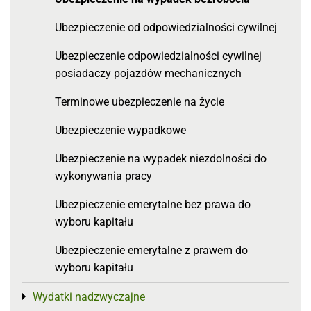
Ubezpieczenie od odpowiedzialności cywilnej
Ubezpieczenie odpowiedzialności cywilnej
posiadaczy pojazdów mechanicznych
Terminowe ubezpieczenie na życie
Ubezpieczenie wypadkowe
Ubezpieczenie na wypadek niezdolności do
wykonywania pracy
Ubezpieczenie emerytalne bez prawa do
wyboru kapitału
Ubezpieczenie emerytalne z prawem do
wyboru kapitału
Wydatki nadzwyczajne
Toggle menu