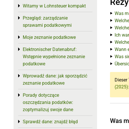
Rezy
Witamy w Lohnsteuer kompakt
Toggle menu
Was mu
Przegląd: zarządzanie
Toggle menu
Welche
sprawami podatkowymi
Welche
Ich war
Moje zeznanie podatkowe
Toggle menu
Welche
Elektronischer Datenabruf:
Wann e
Toggle menu
Wstępnie wypełnione zeznanie
Was si
podatkowe
Übersi
Wprowadź dane: jak sporządzić
Toggle menu
Dieser 
zeznanie podatkowe
(2025)
Porady dotyczące
Toggle menu
oszczędzania podatków:
zoptymalizuj swoje dane
Was mu
Sprawdź dane: znajdź błąd
Toggle menu