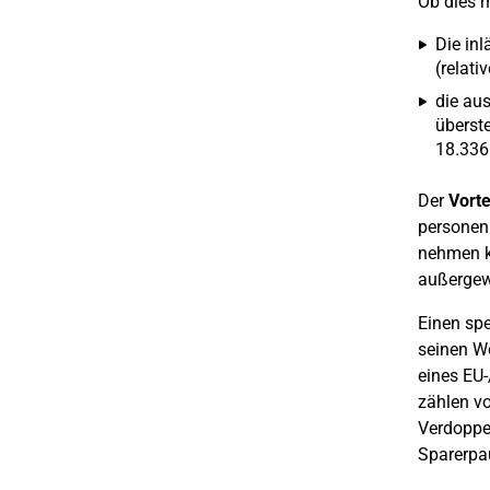
Ob dies m
Die in
(relati
die aus
überste
18.336
Der
Vorte
personen
nehmen k
außergew
Einen spe
seinen Wo
eines EU
zählen vo
Verdoppe
Sparerpau