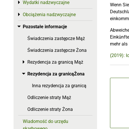
Wydatki nadzwyczajne
Toggle menu
Wenn Sie
Deutschla
Obciążenia nadzwyczajne
Toggle menu
einkomme
Pozostałe informacje
Toggle menu
Abweiche
Einkünfte
Świadczenia zastępcze Mąż
mehr als 
Świadczenia zastępcze Żona
(2019): I
Rezydencja za granicą Mąż
Toggle menu
Rezydencja za granicąŻona
Toggle menu
Inna rezydencja za granicą
Odliczenie straty Mąż
Odliczenie straty Żona
Wiadomość do urzędu
skarbowego