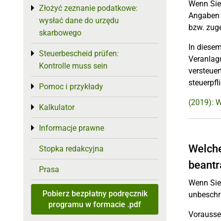
Wenn Sie 
Złożyć zeznanie podatkowe:
Toggle menu
Angaben 
wysłać dane do urzędu
bzw. zug
skarbowego
In diesem
Steuerbescheid prüfen:
Toggle menu
Veranlagu
Kontrolle muss sein
versteuer
steuerpf
Pomoc i przykłady
Toggle menu
(2019): W
Kalkulator
Toggle menu
Informacje prawne
Toggle menu
Welche
Stopka redakcyjna
beantr
Prasa
Wenn Sie
Pobierz bezpłatny podręcznik
unbeschrä
programu w formacie .pdf
Vorausset