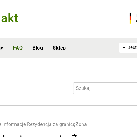
akt
H
B
Deut
ny
FAQ
Blog
Sklep
e informacje
Rezydencja za granicąŻona