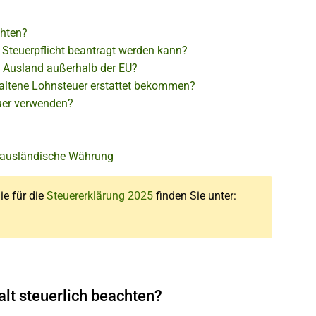
chten?
 Steuerpflicht beantragt werden kann?
m Ausland außerhalb der EU?
ehaltene Lohnsteuer erstattet bekommen?
uer verwenden?
r ausländische Währung
ie für die
Steuererklärung 2025
finden Sie unter:
lt steuerlich beachten?