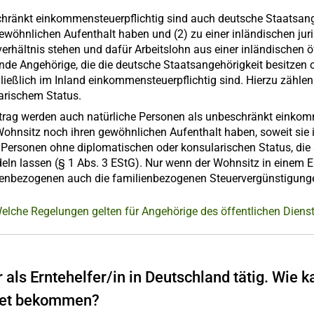
hränkt einkommensteuerpflichtig sind auch deutsche Staatsange
gewöhnlichen Aufenthalt haben und (2) zu einer inländischen jur
verhältnis stehen und dafür Arbeitslohn aus einer inländischen 
de Angehörige, die die deutsche Staatsangehörigkeit besitzen o
ließlich im Inland einkommensteuerpflichtig sind. Hierzu zähle
arischem Status.
trag werden auch natürliche Personen als unbeschränkt einkomm
Wohnsitz noch ihren gewöhnlichen Aufenthalt haben, soweit sie 
 Personen ohne diplomatischen oder konsularischen Status, die s
eln lassen (§ 1 Abs. 3 EStG). Nur wenn der Wohnsitz in einem E
enbezogenen auch die familienbezogenen Steuervergünstigung
elche Regelungen gelten für Angehörige des öffentlichen Diens
r als Erntehelfer/in in Deutschland tätig. Wie 
tet bekommen?