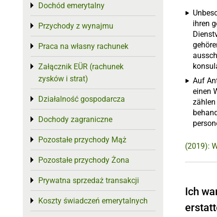
Dochód emerytalny
Toggle menu
Unbesc
ihren 
Przychody z wynajmu
Toggle menu
Dienst
gehören
Praca na własny rachunek
Toggle menu
aussch
konsul
Załącznik EÜR (rachunek
Toggle menu
zysków i strat)
Auf An
einen 
Działalność gospodarcza
Toggle menu
zählen
behand
Dochody zagraniczne
Toggle menu
person
Pozostałe przychody Mąż
Toggle menu
(2019): W
Pozostałe przychody Żona
Toggle menu
Prywatna sprzedaż transakcji
Toggle menu
Ich wa
Koszty świadczeń emerytalnych
Toggle menu
erstat