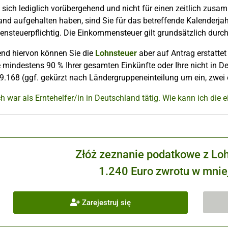
 sich lediglich vorübergehend und nicht für einen zeitlich zu
nd aufgehalten haben, sind Sie für das betreffende Kalenderja
nsteuerpflichtig. Die Einkommensteuer gilt grundsätzlich durc
nd hiervon können Sie die
Lohnsteuer
aber auf Antrag erstatte
 mindestens 90 % Ihrer gesamten Einkünfte oder Ihre nicht in D
9.168 (ggf. gekürzt nach Ländergruppeneinteilung um ein, zwei od
ch war als Erntehelfer/in in Deutschland tätig. Wie kann ich di
Złóż zeznanie podatkowe z Lo
1.240 Euro zwrotu w mniej
Zarejestruj się