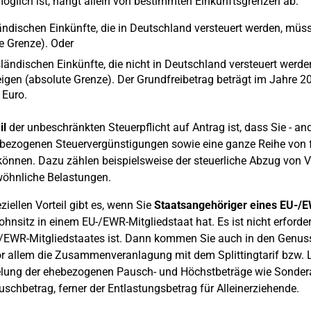
öglich ist, hängt allein von bestimmten Einkunftsgrenzen ab:
ländischen Einkünfte, die in Deutschland versteuert werden, m
ve Grenze). Oder
ländischen Einkünfte, die nicht in Deutschland versteuert werde
igen (absolute Grenze). Der Grundfreibetrag beträgt im Jahre 20
 Euro.
il
der unbeschränkten Steuerpflicht auf Antrag ist, dass Sie - ande
bezogenen Steuervergünstigungen sowie eine ganze Reihe von 
önnen. Dazu zählen beispielsweise der steuerliche Abzug von
öhnliche Belastungen.
ziellen Vorteil gibt es, wenn Sie
Staatsangehöriger eines EU-/E
hnsitz in einem EU-/EWR-Mitgliedstaat hat. Es ist nicht erforde
-/EWR-Mitgliedstaates ist. Dann kommen Sie auch in den Genus
r allem die Zusammenveranlagung mit dem Splittingtarif bzw. L
lung der ehebezogenen Pausch- und Höchstbeträge wie Sonder
schbetrag, ferner der Entlastungsbetrag für Alleinerziehende.