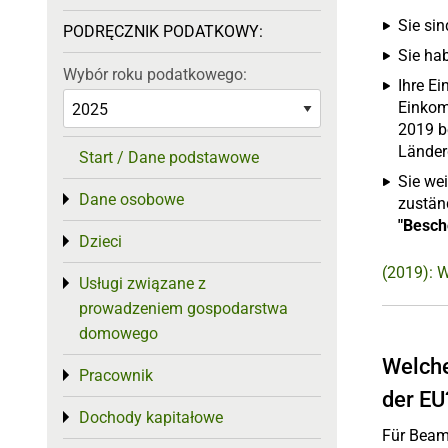
Sie sin
PODRĘCZNIK PODATKOWY:
Sie ha
Wybór roku podatkowego:
Ihre E
Einkom
2019 be
Länder
Start / Dane podstawowe
Sie we
Dane osobowe
Toggle menu
zustän
"Besch
Dzieci
Toggle menu
(2019): W
Usługi związane z
Toggle menu
prowadzeniem gospodarstwa
domowego
Welche
Pracownik
Toggle menu
der EU
Dochody kapitałowe
Toggle menu
Für Beamt