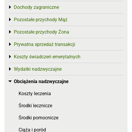
Dochody zagraniczne
Toggle menu
Pozostałe przychody Mąż
Toggle menu
Pozostałe przychody Żona
Toggle menu
Prywatna sprzedaż transakcji
Toggle menu
Koszty świadczeń emerytalnych
Toggle menu
Wydatki nadzwyczajne
Toggle menu
Obciążenia nadzwyczajne
Toggle menu
Koszty leczenia
Środki lecznicze
Środki pomocnicze
Ciąża i poród