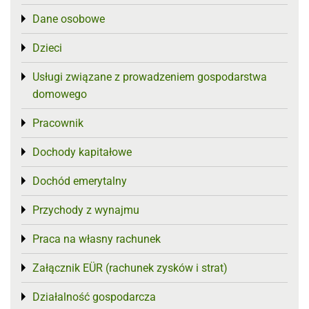
Dane osobowe
Toggle menu
Dzieci
Toggle menu
Usługi związane z prowadzeniem gospodarstwa
Toggle menu
domowego
Pracownik
Toggle menu
Dochody kapitałowe
Toggle menu
Dochód emerytalny
Toggle menu
Przychody z wynajmu
Toggle menu
Praca na własny rachunek
Toggle menu
Załącznik EÜR (rachunek zysków i strat)
Toggle menu
Działalność gospodarcza
Toggle menu