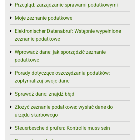
Przegląd: zarządzanie sprawami podatkowymi
Toggle menu
Moje zeznanie podatkowe
Toggle menu
Elektronischer Datenabruf: Wstępnie wypełnione
Toggle menu
zeznanie podatkowe
Wprowadź dane: jak sporządzić zeznanie
Toggle menu
podatkowe
Porady dotyczące oszczędzania podatków:
Toggle menu
zoptymalizuj swoje dane
Sprawdź dane: znajdź błąd
Toggle menu
Złożyć zeznanie podatkowe: wysłać dane do
Toggle menu
urzędu skarbowego
Steuerbescheid prüfen: Kontrolle muss sein
Toggle menu