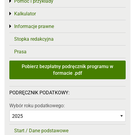
Pomoc i przykłady
Toggle menu
Kalkulator
Toggle menu
Informacje prawne
Toggle menu
Stopka redakcyjna
Prasa
Pobierz bezpłatny podręcznik programu w
formacie .pdf
PODRĘCZNIK PODATKOWY:
Wybór roku podatkowego:
Start / Dane podstawowe