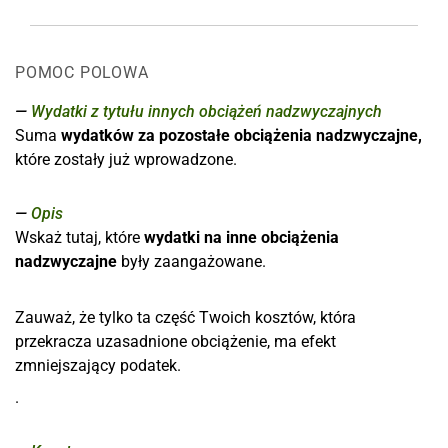
POMOC POLOWA
Wydatki z tytułu innych obciążeń nadzwyczajnych
Suma
wydatków
za pozostałe obciążenia nadzwyczajne,
które zostały już wprowadzone.
Opis
Wskaż tutaj, które
wydatki na inne obciążenia
nadzwyczajne
były zaangażowane.
Zauważ, że tylko ta część Twoich kosztów, która
przekracza uzasadnione obciążenie, ma efekt
zmniejszający podatek.
.