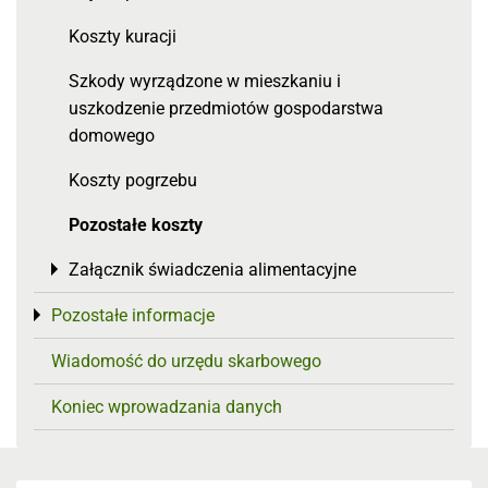
Koszty kuracji
Szkody wyrządzone w mieszkaniu i
uszkodzenie przedmiotów gospodarstwa
domowego
Koszty pogrzebu
Pozostałe koszty
Załącznik świadczenia alimentacyjne
Toggle menu
Pozostałe informacje
Toggle menu
Wiadomość do urzędu skarbowego
Koniec wprowadzania danych