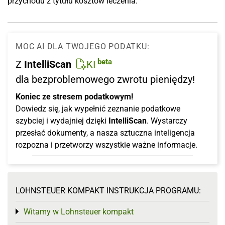
przychodu z tytułu kosztów leczenia.
MOC AI DLA TWOJEGO PODATKU:
beta
Z
IntelliScan
KI
dla bezproblemowego zwrotu pieniędzy!
Koniec ze stresem podatkowym!
Dowiedz się, jak wypełnić zeznanie podatkowe
szybciej i wydajniej dzięki
IntelliScan
. Wystarczy
przesłać dokumenty, a nasza sztuczna inteligencja
rozpozna i przetworzy wszystkie ważne informacje.
LOHNSTEUER KOMPAKT INSTRUKCJA PROGRAMU:
Witamy w Lohnsteuer kompakt
Toggle menu