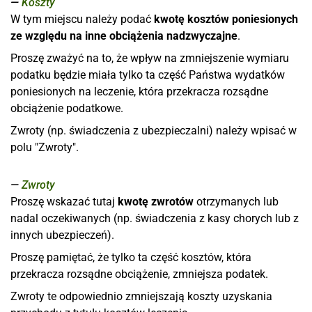
Koszty
W tym miejscu należy podać
kwotę kosztów poniesionych
ze względu na inne obciążenia nadzwyczajne
.
Proszę zważyć na to, że wpływ na zmniejszenie wymiaru
podatku będzie miała tylko ta część Państwa wydatków
poniesionych na leczenie, która przekracza rozsądne
obciążenie podatkowe.
Zwroty (np. świadczenia z ubezpieczalni) należy wpisać w
polu "Zwroty".
Zwroty
Proszę wskazać tutaj
kwotę zwrotów
otrzymanych lub
nadal oczekiwanych (np. świadczenia z kasy chorych lub z
innych ubezpieczeń).
Proszę pamiętać, że tylko ta część kosztów, która
przekracza rozsądne obciążenie, zmniejsza podatek.
Zwroty te odpowiednio zmniejszają koszty uzyskania