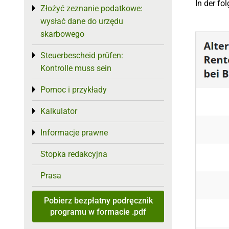
In der fo
Złożyć zeznanie podatkowe:
Toggle menu
wysłać dane do urzędu
skarbowego
Steuerbescheid prüfen:
Toggle menu
Kontrolle muss sein
Pomoc i przykłady
Toggle menu
Kalkulator
Toggle menu
Informacje prawne
Toggle menu
Stopka redakcyjna
Prasa
Pobierz bezpłatny podręcznik
programu w formacie .pdf