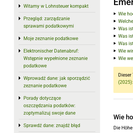
Emer
Witamy w Lohnsteuer kompakt
Toggle menu
Wie hoc
Przegląd: zarządzanie
Toggle menu
Welche
sprawami podatkowymi
Was is
Was is
Moje zeznanie podatkowe
Toggle menu
Was ist
Elektronischer Datenabruf:
Wie wir
Toggle menu
Wstępnie wypełnione zeznanie
Wie we
podatkowe
Dieser 
Wprowadź dane: jak sporządzić
Toggle menu
(2025)
zeznanie podatkowe
Porady dotyczące
Toggle menu
oszczędzania podatków:
zoptymalizuj swoje dane
Wie ho
Sprawdź dane: znajdź błąd
Toggle menu
Die Höhe 