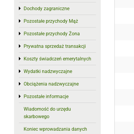
Dochody zagraniczne
Toggle menu
Pozostałe przychody Mąż
Toggle menu
Pozostałe przychody Żona
Toggle menu
Prywatna sprzedaż transakcji
Toggle menu
Koszty świadczeń emerytalnych
Toggle menu
Wydatki nadzwyczajne
Toggle menu
Obciążenia nadzwyczajne
Toggle menu
Pozostałe informacje
Toggle menu
Wiadomość do urzędu
skarbowego
Koniec wprowadzania danych