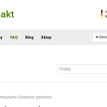
akt
H
B
Deut
ny
FAQ
Blog
Sklep
merytalny
Emerytury prywatne