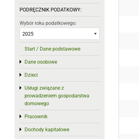
PODRĘCZNIK PODATKOWY:
Wybór roku podatkowego:
Start / Dane podstawowe
Dane osobowe
Toggle menu
Dzieci
Toggle menu
Usługi związane z
Toggle menu
prowadzeniem gospodarstwa
domowego
Pracownik
Toggle menu
Dochody kapitałowe
Toggle menu