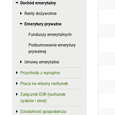
Dochód emerytalny
Toggle menu
Renty dożywotnie
Toggle menu
Emerytury prywatne
Toggle menu
Funduszy emerytalnych
Podsumowanie emerytury
prywatnej
Umowy emerytalne
Toggle menu
Przychody z wynajmu
Toggle menu
Praca na własny rachunek
Toggle menu
Załącznik EÜR (rachunek
Toggle menu
zysków i strat)
Działalność gospodarcza
Toggle menu