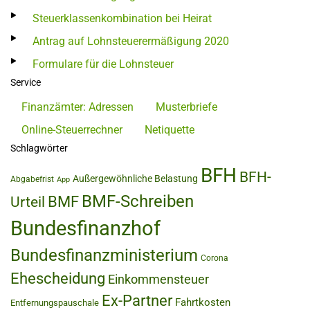
Steuerklassenkombination bei Heirat
Antrag auf Lohnsteuerermäßigung 2020
Formulare für die Lohnsteuer
Service
Finanzämter: Adressen
Musterbriefe
Online-Steuerrechner
Netiquette
Schlagwörter
BFH
BFH-
Außergewöhnliche Belastung
Abgabefrist
App
BMF-Schreiben
BMF
Urteil
Bundesfinanzhof
Bundesfinanzministerium
Corona
Ehescheidung
Einkommensteuer
Ex-Partner
Fahrtkosten
Entfernungspauschale