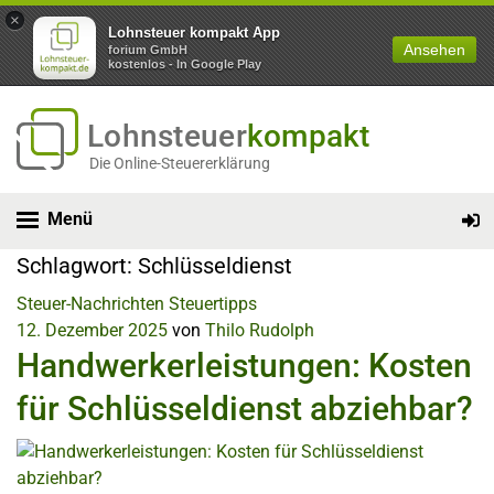
×
Lohnsteuer kompakt App
Ansehen
forium GmbH
kostenlos - In Google Play
Lohnsteuer
kompakt
Die Online-Steuererklärung
Menü
Schlagwort:
Schlüsseldienst
Steuer-Nachrichten
Steuertipps
12. Dezember 2025
von
Thilo Rudolph
Handwerkerleistungen: Kosten
für Schlüsseldienst abziehbar?