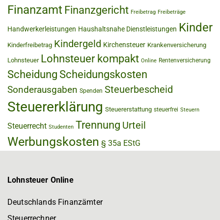
Finanzamt
Finanzgericht
Freibetrag
Freibeträge
Kinder
Handwerkerleistungen
Haushaltsnahe Dienstleistungen
Kindergeld
Kirchensteuer
Kinderfreibetrag
Krankenversicherung
Lohnsteuer kompakt
Lohnsteuer
Rentenversicherung
Online
Scheidung
Scheidungskosten
Steuerbescheid
Sonderausgaben
Spenden
Steuererklärung
Steuererstattung
steuerfrei
Steuern
Trennung
Urteil
Steuerrecht
Studenten
Werbungskosten
§ 35a EStG
Lohnsteuer Online
Deutschlands Finanzämter
Steuerrechner