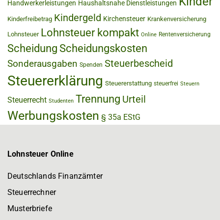
Kinder
Handwerkerleistungen
Haushaltsnahe Dienstleistungen
Kindergeld
Kirchensteuer
Kinderfreibetrag
Krankenversicherung
Lohnsteuer kompakt
Lohnsteuer
Rentenversicherung
Online
Scheidung
Scheidungskosten
Steuerbescheid
Sonderausgaben
Spenden
Steuererklärung
Steuererstattung
steuerfrei
Steuern
Trennung
Urteil
Steuerrecht
Studenten
Werbungskosten
§ 35a EStG
Lohnsteuer Online
Deutschlands Finanzämter
Steuerrechner
Musterbriefe