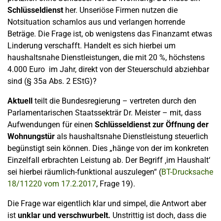
Schlüsseldienst
her. Unseriöse Firmen nutzen die
Notsituation schamlos aus und verlangen horrende
Beträge. Die Frage ist, ob wenigstens das Finanzamt etwas
Linderung verschafft. Handelt es sich hierbei um
haushaltsnahe Dienstleistungen, die mit 20 %, höchstens
4.000 Euro im Jahr, direkt von der Steuerschuld abziehbar
sind (§ 35a Abs. 2 EStG)?
Aktuell
teilt die Bundesregierung – vertreten durch den
Parlamentarischen Staatssekträr Dr. Meister – mit, dass
Aufwendungen für einen
Schlüsseldienst zur Öffnung der
Wohnungstür
als haushaltsnahe Dienstleistung steuerlich
begünstigt sein können. Dies „hänge von der im konkreten
Einzelfall erbrachten Leistung ab. Der Begriff ‚im Haushalt‘
sei hierbei räumlich-funktional auszulegen“ (
BT-Drucksache
18/11220 vom 17.2.2017
, Frage 19).
Die Frage war eigentlich klar und simpel, die Antwort aber
ist
unklar und verschwurbelt.
Unstrittig ist doch, dass die