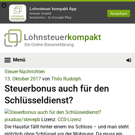
×
Lohnsteuer kompakt App
Ansehen
forium GmbH
kostenlos - In Google Play
Lohnsteuer
kompakt
Die Online-Steuererklärung
Menü
Steuer-Nachrichten
13. Oktober 2017
von
Thilo Rudolph
Steuerbonus auch für den
Schlüsseldienst?
pixabay/stevepb
Lizenz:
CC0-Lizenz
Die Haustür fällt hinter einem ins Schloss – und man steht
plötzlich ohne Schlüssel vor der Wohnung. Da muss ein