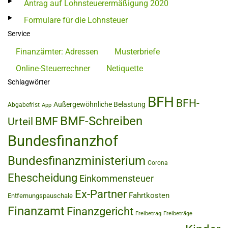
Antrag auf Lohnsteuerermäßigung 2020
Formulare für die Lohnsteuer
Service
Finanzämter: Adressen
Musterbriefe
Online-Steuerrechner
Netiquette
Schlagwörter
BFH
BFH-
Außergewöhnliche Belastung
Abgabefrist
App
BMF-Schreiben
BMF
Urteil
Bundesfinanzhof
Bundesfinanzministerium
Corona
Ehescheidung
Einkommensteuer
Ex-Partner
Fahrtkosten
Entfernungspauschale
Finanzamt
Finanzgericht
Freibetrag
Freibeträge