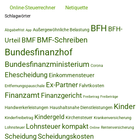
Online-Steuerrechner
Netiquette
Schlagwörter
BFH
BFH-
Außergewöhnliche Belastung
Abgabefrist
App
BMF-Schreiben
BMF
Urteil
Bundesfinanzhof
Bundesfinanzministerium
Corona
Ehescheidung
Einkommensteuer
Ex-Partner
Fahrtkosten
Entfernungspauschale
Finanzamt
Finanzgericht
Freibetrag
Freibeträge
Kinder
Handwerkerleistungen
Haushaltsnahe Dienstleistungen
Kindergeld
Kirchensteuer
Kinderfreibetrag
Krankenversicherung
Lohnsteuer kompakt
Lohnsteuer
Rentenversicherung
Online
Scheidung
Scheidungskosten