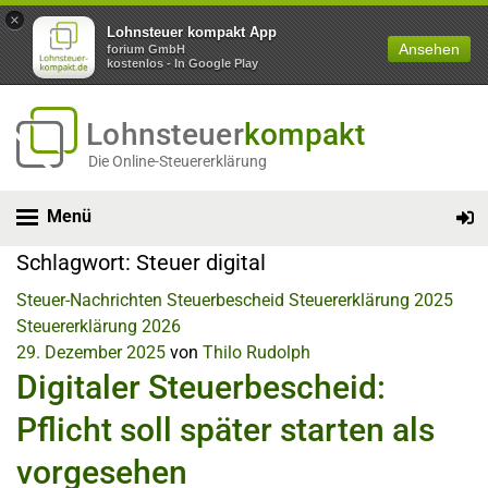
×
Lohnsteuer kompakt App
Ansehen
forium GmbH
kostenlos - In Google Play
Lohnsteuer
kompakt
Die Online-Steuererklärung
Menü
Schlagwort:
Steuer digital
Steuer-Nachrichten
Steuerbescheid
Steuererklärung 2025
Steuererklärung 2026
29. Dezember 2025
von
Thilo Rudolph
Digitaler Steuerbescheid:
Pflicht soll später starten als
vorgesehen