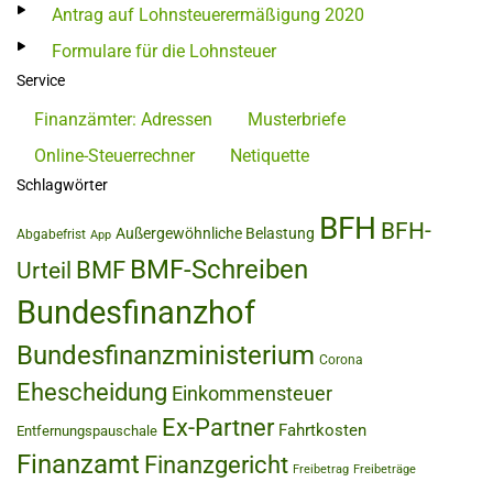
Antrag auf Lohnsteuerermäßigung 2020
Formulare für die Lohnsteuer
Service
Finanzämter: Adressen
Musterbriefe
Online-Steuerrechner
Netiquette
Schlagwörter
BFH
BFH-
Außergewöhnliche Belastung
Abgabefrist
App
BMF-Schreiben
BMF
Urteil
Bundesfinanzhof
Bundesfinanzministerium
Corona
Ehescheidung
Einkommensteuer
Ex-Partner
Fahrtkosten
Entfernungspauschale
Finanzamt
Finanzgericht
Freibetrag
Freibeträge