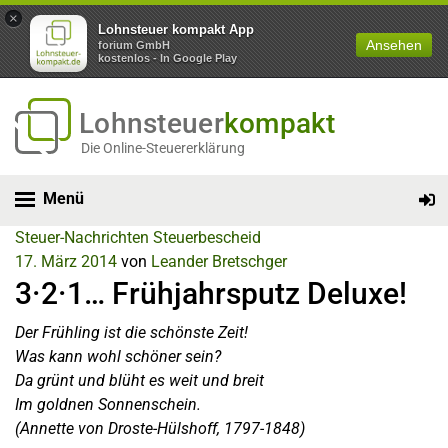
×
Lohnsteuer kompakt App
Ansehen
forium GmbH
kostenlos - In Google Play
Lohnsteuer
kompakt
Die Online-Steuererklärung
Menü
Steuer-Nachrichten
Steuerbescheid
17. März 2014
von
Leander Bretschger
3·2·1… Frühjahrsputz Deluxe!
Der Frühling ist die schönste Zeit!
Was kann wohl schöner sein?
Da grünt und blüht es weit und breit
Im goldnen Sonnenschein.
(Annette von Droste-Hülshoff, 1797-1848)