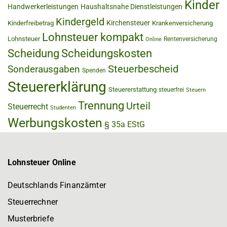
Kinder
Handwerkerleistungen
Haushaltsnahe Dienstleistungen
Kindergeld
Kirchensteuer
Kinderfreibetrag
Krankenversicherung
Lohnsteuer kompakt
Lohnsteuer
Rentenversicherung
Online
Scheidung
Scheidungskosten
Steuerbescheid
Sonderausgaben
Spenden
Steuererklärung
Steuererstattung
steuerfrei
Steuern
Trennung
Urteil
Steuerrecht
Studenten
Werbungskosten
§ 35a EStG
Lohnsteuer Online
Deutschlands Finanzämter
Steuerrechner
Musterbriefe