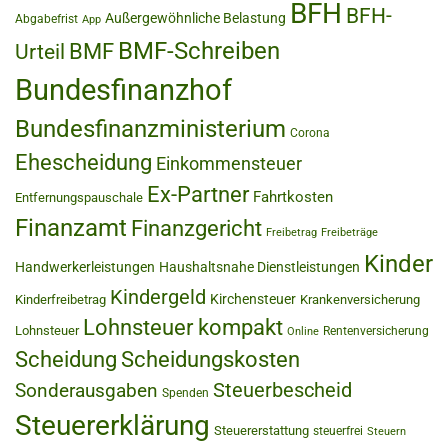
BFH
BFH-
Außergewöhnliche Belastung
Abgabefrist
App
BMF-Schreiben
BMF
Urteil
Bundesfinanzhof
Bundesfinanzministerium
Corona
Ehescheidung
Einkommensteuer
Ex-Partner
Fahrtkosten
Entfernungspauschale
Finanzamt
Finanzgericht
Freibetrag
Freibeträge
Kinder
Handwerkerleistungen
Haushaltsnahe Dienstleistungen
Kindergeld
Kirchensteuer
Kinderfreibetrag
Krankenversicherung
Lohnsteuer kompakt
Lohnsteuer
Rentenversicherung
Online
Scheidung
Scheidungskosten
Steuerbescheid
Sonderausgaben
Spenden
Steuererklärung
Steuererstattung
steuerfrei
Steuern