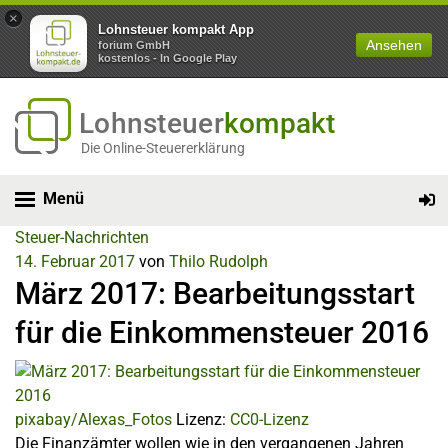
×
Lohnsteuer kompakt App
Ansehen
forium GmbH
kostenlos - In Google Play
Lohnsteuer
kompakt
Die Online-Steuererklärung
Menü
Steuer-Nachrichten
14. Februar 2017
von
Thilo Rudolph
März 2017: Bearbeitungsstart
für die Einkommensteuer 2016
pixabay/Alexas_Fotos
Lizenz:
CC0-Lizenz
Die Finanzämter wollen wie in den vergangenen Jahren