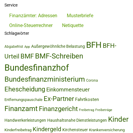
Service
Finanzämter: Adressen
Musterbriefe
Online-Steuerrechner
Netiquette
Schlagwörter
BFH
BFH-
Außergewöhnliche Belastung
Abgabefrist
App
BMF-Schreiben
BMF
Urteil
Bundesfinanzhof
Bundesfinanzministerium
Corona
Ehescheidung
Einkommensteuer
Ex-Partner
Fahrtkosten
Entfernungspauschale
Finanzamt
Finanzgericht
Freibetrag
Freibeträge
Kinder
Handwerkerleistungen
Haushaltsnahe Dienstleistungen
Kindergeld
Kirchensteuer
Kinderfreibetrag
Krankenversicherung