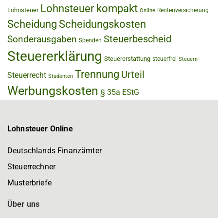
Lohnsteuer kompakt
Lohnsteuer
Rentenversicherung
Online
Scheidung
Scheidungskosten
Steuerbescheid
Sonderausgaben
Spenden
Steuererklärung
Steuererstattung
steuerfrei
Steuern
Trennung
Urteil
Steuerrecht
Studenten
Werbungskosten
§ 35a EStG
Lohnsteuer Online
Deutschlands Finanzämter
Steuerrechner
Musterbriefe
Über uns