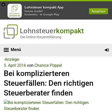
×
Lohnsteuer kompakt App
Ansehen
forium GmbH
kostenlos - In Google Play
Lohnsteuer
kompakt
Die Online-Steuererklärung
Menü
-Anzeige-
5. April 2016
von
Chanice Pöppel
Bei komplizierteren
Steuerfällen: Den richtigen
Steuerberater finden