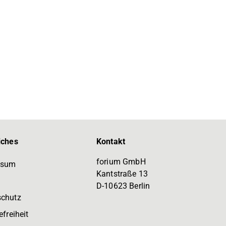
iches
Kontakt
forium GmbH
ssum
Kantstraße 13
D-10623 Berlin
schutz
efreiheit