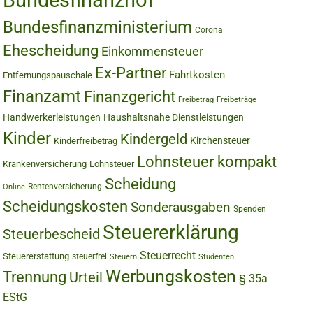
Bundesfinanzhof
Bundesfinanzministerium
Corona
Ehescheidung
Einkommensteuer
Ex-Partner
Fahrtkosten
Entfernungspauschale
Finanzamt
Finanzgericht
Freibetrag
Freibeträge
Handwerkerleistungen
Haushaltsnahe Dienstleistungen
Kinder
Kindergeld
Kirchensteuer
Kinderfreibetrag
Lohnsteuer kompakt
Krankenversicherung
Lohnsteuer
Scheidung
Rentenversicherung
Online
Scheidungskosten
Sonderausgaben
Spenden
Steuererklärung
Steuerbescheid
Steuerrecht
Steuererstattung
steuerfrei
Steuern
Studenten
Werbungskosten
Trennung
Urteil
§ 35a
EStG