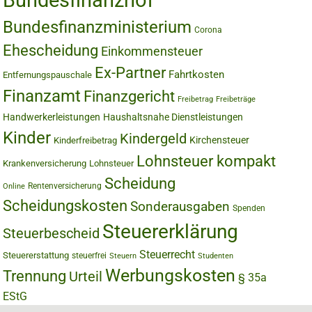
Bundesfinanzhof
Bundesfinanzministerium
Corona
Ehescheidung
Einkommensteuer
Ex-Partner
Fahrtkosten
Entfernungspauschale
Finanzamt
Finanzgericht
Freibetrag
Freibeträge
Handwerkerleistungen
Haushaltsnahe Dienstleistungen
Kinder
Kindergeld
Kirchensteuer
Kinderfreibetrag
Lohnsteuer kompakt
Krankenversicherung
Lohnsteuer
Scheidung
Rentenversicherung
Online
Scheidungskosten
Sonderausgaben
Spenden
Steuererklärung
Steuerbescheid
Steuerrecht
Steuererstattung
steuerfrei
Steuern
Studenten
Werbungskosten
Trennung
Urteil
§ 35a
EStG