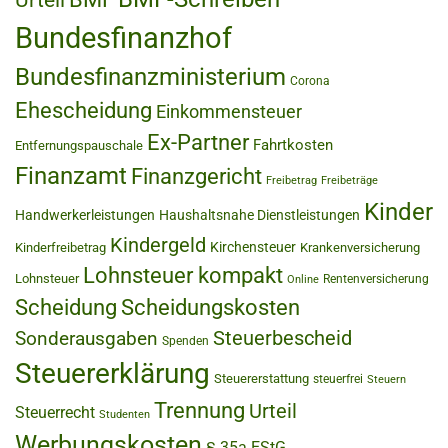
Bundesfinanzhof
Bundesfinanzministerium
Corona
Ehescheidung
Einkommensteuer
Ex-Partner
Fahrtkosten
Entfernungspauschale
Finanzamt
Finanzgericht
Freibetrag
Freibeträge
Kinder
Handwerkerleistungen
Haushaltsnahe Dienstleistungen
Kindergeld
Kirchensteuer
Kinderfreibetrag
Krankenversicherung
Lohnsteuer kompakt
Lohnsteuer
Rentenversicherung
Online
Scheidung
Scheidungskosten
Steuerbescheid
Sonderausgaben
Spenden
Steuererklärung
Steuererstattung
steuerfrei
Steuern
Trennung
Urteil
Steuerrecht
Studenten
Werbungskosten
§ 35a EStG