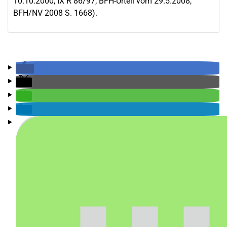
10.10.2000, IX R 86/97; BFH-Urteil vom 29.5.2008,
BFH/NV 2008 S. 1668).