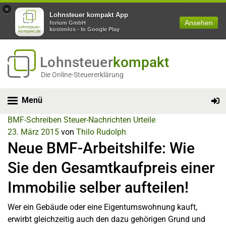
×
Lohnsteuer kompakt App
Ansehen
forium GmbH
kostenlos - In Google Play
Lohnsteuer
kompakt
Die Online-Steuererklärung
Menü
BMF-Schreiben
Steuer-Nachrichten
Urteile
23. März 2015
von
Thilo Rudolph
Neue BMF-Arbeitshilfe: Wie
Sie den Gesamtkaufpreis einer
Immobilie selber aufteilen!
Wer ein Gebäude oder eine Eigentumswohnung kauft,
erwirbt gleichzeitig auch den dazu gehörigen Grund und