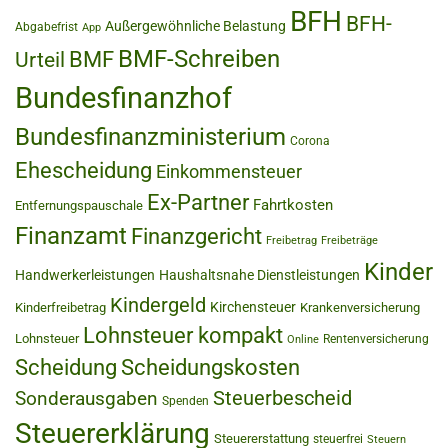
BFH
BFH-
Außergewöhnliche Belastung
Abgabefrist
App
BMF-Schreiben
BMF
Urteil
Bundesfinanzhof
Bundesfinanzministerium
Corona
Ehescheidung
Einkommensteuer
Ex-Partner
Fahrtkosten
Entfernungspauschale
Finanzamt
Finanzgericht
Freibetrag
Freibeträge
Kinder
Handwerkerleistungen
Haushaltsnahe Dienstleistungen
Kindergeld
Kirchensteuer
Kinderfreibetrag
Krankenversicherung
Lohnsteuer kompakt
Lohnsteuer
Rentenversicherung
Online
Scheidung
Scheidungskosten
Steuerbescheid
Sonderausgaben
Spenden
Steuererklärung
Steuererstattung
steuerfrei
Steuern