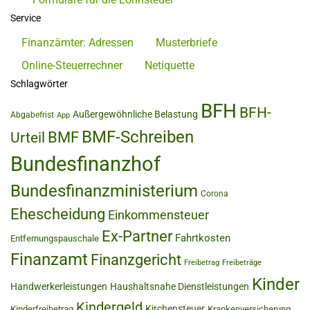
Service
Finanzämter: Adressen
Musterbriefe
Online-Steuerrechner
Netiquette
Schlagwörter
BFH
BFH-
Außergewöhnliche Belastung
Abgabefrist
App
BMF-Schreiben
BMF
Urteil
Bundesfinanzhof
Bundesfinanzministerium
Corona
Ehescheidung
Einkommensteuer
Ex-Partner
Fahrtkosten
Entfernungspauschale
Finanzamt
Finanzgericht
Freibetrag
Freibeträge
Kinder
Handwerkerleistungen
Haushaltsnahe Dienstleistungen
Kindergeld
Kirchensteuer
Kinderfreibetrag
Krankenversicherung