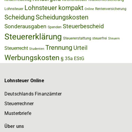
Lohnsteuer kompakt
Lohnsteuer
Rentenversicherung
Online
Scheidung
Scheidungskosten
Steuerbescheid
Sonderausgaben
Spenden
Steuererklärung
Steuererstattung
steuerfrei
Steuern
Trennung
Urteil
Steuerrecht
Studenten
Werbungskosten
§ 35a EStG
Lohnsteuer Online
Deutschlands Finanzämter
Steuerrechner
Musterbriefe
Über uns