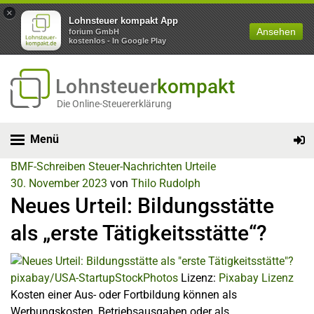
×
Lohnsteuer kompakt App
Ansehen
forium GmbH
kostenlos - In Google Play
Lohnsteuer
kompakt
Die Online-Steuererklärung
Menü
BMF-Schreiben
Steuer-Nachrichten
Urteile
30. November 2023
von
Thilo Rudolph
Neues Urteil: Bildungsstätte
als „erste Tätigkeitsstätte“?
pixabay/USA-StartupStockPhotos
Lizenz:
Pixabay Lizenz
Kosten einer Aus- oder Fortbildung können als
Werbungskosten, Betriebsausgaben oder als