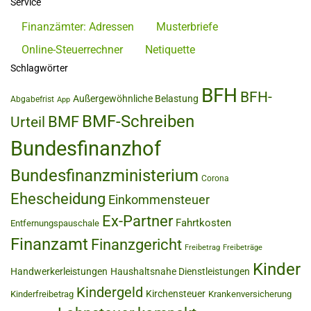
Service
Finanzämter: Adressen
Musterbriefe
Online-Steuerrechner
Netiquette
Schlagwörter
BFH
BFH-
Außergewöhnliche Belastung
Abgabefrist
App
BMF-Schreiben
BMF
Urteil
Bundesfinanzhof
Bundesfinanzministerium
Corona
Ehescheidung
Einkommensteuer
Ex-Partner
Fahrtkosten
Entfernungspauschale
Finanzamt
Finanzgericht
Freibetrag
Freibeträge
Kinder
Handwerkerleistungen
Haushaltsnahe Dienstleistungen
Kindergeld
Kirchensteuer
Kinderfreibetrag
Krankenversicherung