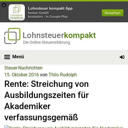
×
Lohnsteuer kompakt App
Ansehen
forium GmbH
kostenlos - In Google Play
Lohnsteuer
kompakt
Die Online-Steuererklärung
Menü
Steuer-Nachrichten
15. Oktober 2016
von
Thilo Rudolph
Rente: Streichung von
Ausbildungszeiten für
Akademiker
verfassungsgemäß