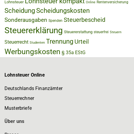
Lohnsteuer kompakt
Lohnsteuer
Rentenversicherung
Online
Scheidung
Scheidungskosten
Steuerbescheid
Sonderausgaben
Spenden
Steuererklärung
Steuererstattung
steuerfrei
Steuern
Trennung
Urteil
Steuerrecht
Studenten
Werbungskosten
§ 35a EStG
Lohnsteuer Online
Deutschlands Finanzämter
Steuerrechner
Musterbriefe
Über uns