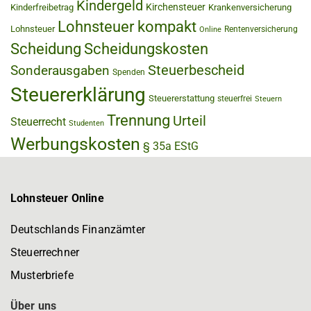
Kindergeld
Kirchensteuer
Kinderfreibetrag
Krankenversicherung
Lohnsteuer kompakt
Lohnsteuer
Rentenversicherung
Online
Scheidung
Scheidungskosten
Steuerbescheid
Sonderausgaben
Spenden
Steuererklärung
Steuererstattung
steuerfrei
Steuern
Trennung
Urteil
Steuerrecht
Studenten
Werbungskosten
§ 35a EStG
Lohnsteuer Online
Deutschlands Finanzämter
Steuerrechner
Musterbriefe
Über uns