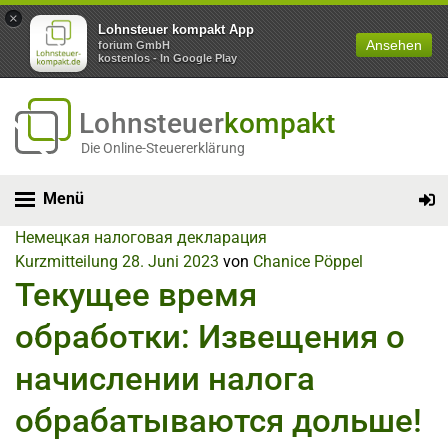
×
Lohnsteuer kompakt App
Ansehen
forium GmbH
kostenlos - In Google Play
Lohnsteuer
kompakt
Die Online-Steuererklärung
Menü
Немецкая налоговая декларация
Kurzmitteilung
28. Juni 2023
von
Chanice Pöppel
Текущее время
обработки: Извещения о
начислении налога
обрабатываются дольше!