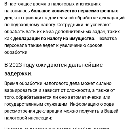
В настоящее время в налоговых инспекциях
накопилось
большое количество нерассмотренных
дел
, что приводит к длительной обработке деклараций
по подоходному налогу. Сотрудники не успевают
обрабатывать их из-за дополнительных задач, таких
как
декларации по налогу на имущество
. Нехватка
персонала также ведет к увеличению сроков
обработки.
В 2023 году ожидаются дальнейшие
задержки.
Время обработки налогового дела может сильно
варьироваться и зависит от сложности, а также от
того, обрабатывается ли оно автоматически или
государственным служащим. Информацию о ходе
рассмотрения декларации можно получить в Вашей
налоговой инспекции: