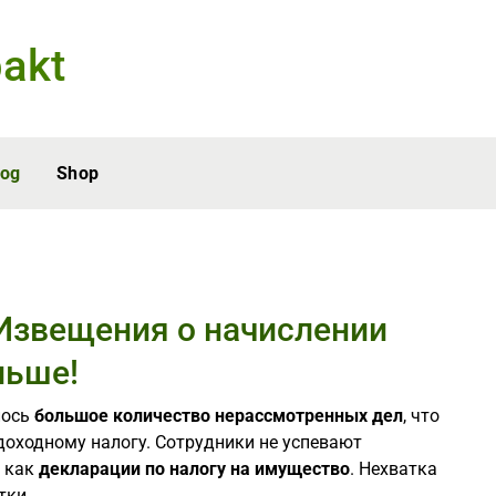
akt
log
Shop
Извещения о начислении
льше!
лось
большое количество нерассмотренных дел
, что
доходному налогу. Сотрудники не успевают
х как
декларации по налогу на имущество
. Нехватка
тки.