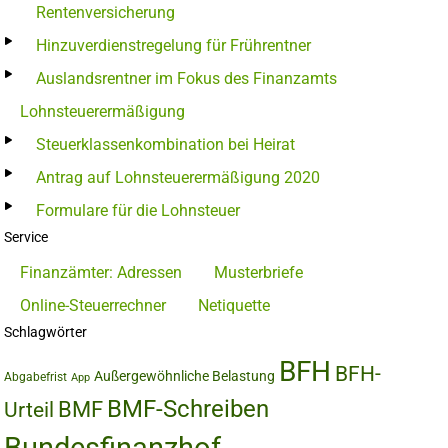
Rentenversicherung
Hinzuverdienstregelung für Frührentner
Auslandsrentner im Fokus des Finanzamts
Lohnsteuerermäßigung
Steuerklassenkombination bei Heirat
Antrag auf Lohnsteuerermäßigung 2020
Formulare für die Lohnsteuer
Service
Finanzämter: Adressen
Musterbriefe
Online-Steuerrechner
Netiquette
Schlagwörter
BFH
BFH-
Außergewöhnliche Belastung
Abgabefrist
App
BMF-Schreiben
BMF
Urteil