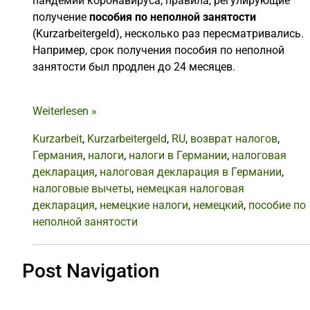
пандемии коронавируса, правила, регулирующие
получение
пособия по неполной занятости
(Kurzarbeitergeld), несколько раз пересматривались.
Например, срок получения пособия по неполной
занятости был продлен до 24 месяцев.
Weiterlesen
»
Kurzarbeit
,
Kurzarbeitergeld
,
RU
,
возврат налогов
,
Германия
,
налоги
,
налоги в Германии
,
налоговая
декларация
,
налоговая декларация в Германии
,
налоговые вычеты
,
немецкая налоговая
декларация
,
немецкие налоги
,
немецкий
,
пособие по
неполной занятости
Post Navigation