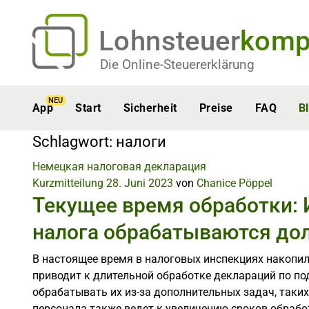
Lohnsteuer
komp
Die Online-Steuererklärung
NEU
App
Start
Sicherheit
Preise
FAQ
B
Schlagwort:
налоги
Немецкая налоговая декларация
Kurzmitteilung
28. Juni 2023
von
Chanice Pöppel
Текущее время обработки: 
налога обрабатываются до
В настоящее время в налоговых инспекциях накопи
приводит к длительной обработке деклараций по по
обрабатывать их из-за дополнительных задач, таки
персонала также ведет к увеличению сроков обрабо