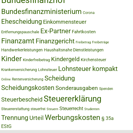
Bundesfinanzhof
Bundesfinanzministerium
Corona
Ehescheidung
Einkommensteuer
Ex-Partner
Fahrtkosten
Entfernungspauschale
Finanzamt
Finanzgericht
Freibetrag
Freibeträge
Handwerkerleistungen
Haushaltsnahe Dienstleistungen
Kinder
Kindergeld
Kirchensteuer
Kinderfreibetrag
Lohnsteuer kompakt
Krankenversicherung
Lohnsteuer
Scheidung
Rentenversicherung
Online
Scheidungskosten
Sonderausgaben
Spenden
Steuererklärung
Steuerbescheid
Steuerrecht
Steuererstattung
steuerfrei
Steuern
Studenten
Werbungskosten
Trennung
Urteil
§ 35a
EStG