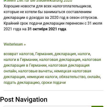
Хорошие новости для всех налогоплательщиков,
которые не хотели бы заниматься составлением
декларации о доходах за 2020 год в сезон отпусков.
Крайний срок подачи декларации перенесен с 31 июля
2021 года на
31 октября 2021 года
.
Weiterlesen
»
возврат налогов
,
Германия
,
декларация
,
налоги
,
налоги в Германии
,
налоговая декларация
,
налоговая
декларация в Германии
,
налоговая декларация
онлайн
,
налоговые вычеты
,
немецкая налоговая
декларация
,
немецкие налоги
,
обязательство
,
онлайн
,
подать декларацию
,
сроки подачи
Post Navigation