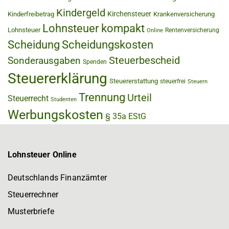
Kindergeld
Kirchensteuer
Kinderfreibetrag
Krankenversicherung
Lohnsteuer kompakt
Lohnsteuer
Rentenversicherung
Online
Scheidung
Scheidungskosten
Steuerbescheid
Sonderausgaben
Spenden
Steuererklärung
Steuererstattung
steuerfrei
Steuern
Trennung
Urteil
Steuerrecht
Studenten
Werbungskosten
§ 35a EStG
Lohnsteuer Online
Deutschlands Finanzämter
Steuerrechner
Musterbriefe