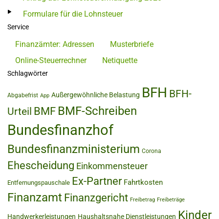
Formulare für die Lohnsteuer
Service
Finanzämter: Adressen
Musterbriefe
Online-Steuerrechner
Netiquette
Schlagwörter
BFH
BFH-
Außergewöhnliche Belastung
Abgabefrist
App
BMF-Schreiben
BMF
Urteil
Bundesfinanzhof
Bundesfinanzministerium
Corona
Ehescheidung
Einkommensteuer
Ex-Partner
Fahrtkosten
Entfernungspauschale
Finanzamt
Finanzgericht
Freibetrag
Freibeträge
Kinder
Handwerkerleistungen
Haushaltsnahe Dienstleistungen