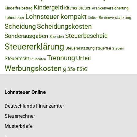
Kindergeld
Kirchensteuer
Kinderfreibetrag
Krankenversicherung
Lohnsteuer kompakt
Lohnsteuer
Rentenversicherung
Online
Scheidung
Scheidungskosten
Steuerbescheid
Sonderausgaben
Spenden
Steuererklärung
Steuererstattung
steuerfrei
Steuern
Trennung
Urteil
Steuerrecht
Studenten
Werbungskosten
§ 35a EStG
Lohnsteuer Online
Deutschlands Finanzämter
Steuerrechner
Musterbriefe