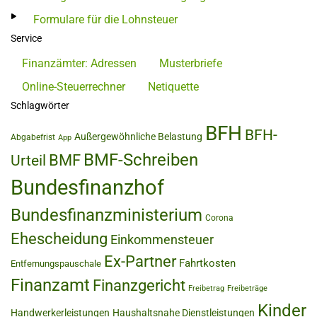
Formulare für die Lohnsteuer
Service
Finanzämter: Adressen
Musterbriefe
Online-Steuerrechner
Netiquette
Schlagwörter
BFH
BFH-
Außergewöhnliche Belastung
Abgabefrist
App
BMF-Schreiben
BMF
Urteil
Bundesfinanzhof
Bundesfinanzministerium
Corona
Ehescheidung
Einkommensteuer
Ex-Partner
Fahrtkosten
Entfernungspauschale
Finanzamt
Finanzgericht
Freibetrag
Freibeträge
Kinder
Handwerkerleistungen
Haushaltsnahe Dienstleistungen