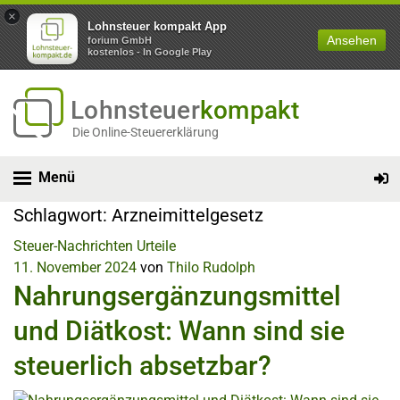
×
Lohnsteuer kompakt App
Ansehen
forium GmbH
kostenlos - In Google Play
Lohnsteuer
kompakt
Die Online-Steuererklärung
Menü
Schlagwort:
Arzneimittelgesetz
Steuer-Nachrichten
Urteile
11. November 2024
von
Thilo Rudolph
Nahrungsergänzungsmittel
und Diätkost: Wann sind sie
steuerlich absetzbar?