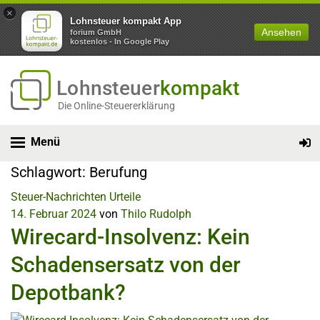
×
Lohnsteuer kompakt App
Ansehen
forium GmbH
kostenlos - In Google Play
Lohnsteuer
kompakt
Die Online-Steuererklärung
Menü
Schlagwort:
Berufung
Steuer-Nachrichten
Urteile
14. Februar 2024
von
Thilo Rudolph
Wirecard-Insolvenz: Kein
Schadensersatz von der
Depotbank?