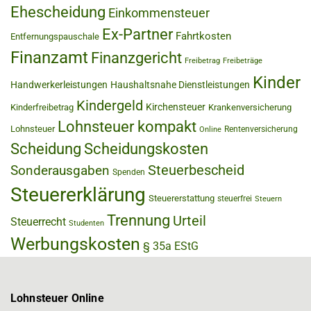
Ehescheidung
Einkommensteuer
Ex-Partner
Fahrtkosten
Entfernungspauschale
Finanzamt
Finanzgericht
Freibetrag
Freibeträge
Kinder
Handwerkerleistungen
Haushaltsnahe Dienstleistungen
Kindergeld
Kirchensteuer
Kinderfreibetrag
Krankenversicherung
Lohnsteuer kompakt
Lohnsteuer
Rentenversicherung
Online
Scheidung
Scheidungskosten
Steuerbescheid
Sonderausgaben
Spenden
Steuererklärung
Steuererstattung
steuerfrei
Steuern
Trennung
Urteil
Steuerrecht
Studenten
Werbungskosten
§ 35a EStG
Lohnsteuer Online