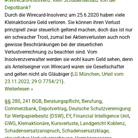
Durch die Wirecard-Insolvenz am 25.6.2020 haben viele
Kleinaktionäre Geld verloren. Sie können ihren Verlust
prinzipiell zwar steuerlich geltend machen, doch das ist nur
ein schwacher Trost, zumal bei Aktienverlusten auch noch
gewisse Beschränkungen bei der steuerlichen
Verlustverrechnung zu beachten sind. Vom
Insolvenzverwalter werden sie wohl kaum Geld sehen, denn
als Anteilseigner von Wirecard waren sie Gesellschafter
und gelten nicht als Gläubiger (
LG München, Urteil vom
23.11.2022, 29 O 7754/21
).
Weiterlesen
»
§§ 280
,
241 BGB
,
Beratungspflicht
,
Berufung
,
Commerzbank
,
Depotvertrag
,
Deutsche Schutzvereinigung
für Wertpapierbesitz (DSW)
,
EY
,
Financial Intelligence Unit
,
GWG
,
Kleinaktionäre
,
Kursverluste
,
Landgericht Koblenz
,
Schadensersatzanspruch
,
Schadensersatzklage
,