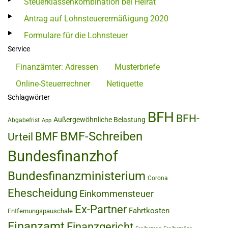
Steuerklassenkombination bei Heirat
Antrag auf Lohnsteuerermäßigung 2020
Formulare für die Lohnsteuer
Service
Finanzämter: Adressen
Musterbriefe
Online-Steuerrechner
Netiquette
Schlagwörter
BFH
BFH-
Außergewöhnliche Belastung
Abgabefrist
App
BMF-Schreiben
BMF
Urteil
Bundesfinanzhof
Bundesfinanzministerium
Corona
Ehescheidung
Einkommensteuer
Ex-Partner
Fahrtkosten
Entfernungspauschale
Finanzamt
Finanzgericht