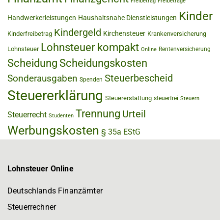
Freibetrag
Freibeträge
Kinder
Handwerkerleistungen
Haushaltsnahe Dienstleistungen
Kindergeld
Kirchensteuer
Kinderfreibetrag
Krankenversicherung
Lohnsteuer kompakt
Lohnsteuer
Rentenversicherung
Online
Scheidung
Scheidungskosten
Steuerbescheid
Sonderausgaben
Spenden
Steuererklärung
Steuererstattung
steuerfrei
Steuern
Trennung
Urteil
Steuerrecht
Studenten
Werbungskosten
§ 35a EStG
Lohnsteuer Online
Deutschlands Finanzämter
Steuerrechner