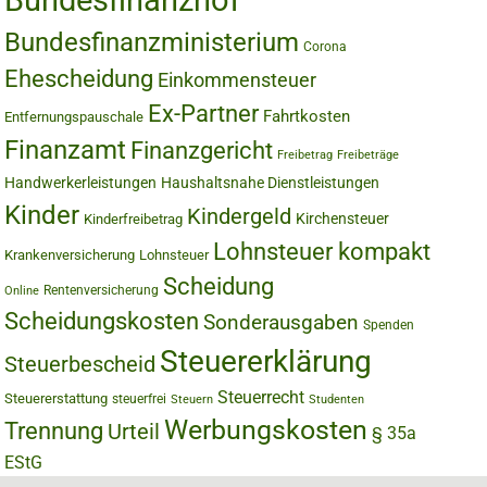
Bundesfinanzhof
Bundesfinanzministerium
Corona
Ehescheidung
Einkommensteuer
Ex-Partner
Fahrtkosten
Entfernungspauschale
Finanzamt
Finanzgericht
Freibetrag
Freibeträge
Handwerkerleistungen
Haushaltsnahe Dienstleistungen
Kinder
Kindergeld
Kirchensteuer
Kinderfreibetrag
Lohnsteuer kompakt
Krankenversicherung
Lohnsteuer
Scheidung
Rentenversicherung
Online
Scheidungskosten
Sonderausgaben
Spenden
Steuererklärung
Steuerbescheid
Steuerrecht
Steuererstattung
steuerfrei
Steuern
Studenten
Werbungskosten
Trennung
Urteil
§ 35a
EStG