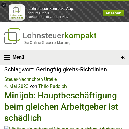
×
Lohnsteuer kompakt App
Ansehen
forium GmbH
kostenlos - In Google Play
Lohnsteuer
kompakt
Die Online-Steuererklärung
Menü
Schlagwort:
Geringfügigkeits-Richtlinien
Steuer-Nachrichten
Urteile
4. Mai 2023
von
Thilo Rudolph
Minijob: Hauptbeschäftigung
beim gleichen Arbeitgeber ist
schädlich