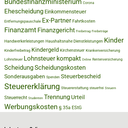
Bundesfinanzministerium
Corona
Ehescheidung
Einkommensteuer
Ex-Partner
Fahrtkosten
Entfernungspauschale
Finanzamt
Finanzgericht
Freibetrag
Freibeträge
Kinder
Handwerkerleistungen
Haushaltsnahe Dienstleistungen
Kindergeld
Kirchensteuer
Kinderfreibetrag
Krankenversicherung
Lohnsteuer kompakt
Lohnsteuer
Rentenversicherung
Online
Scheidung
Scheidungskosten
Steuerbescheid
Sonderausgaben
Spenden
Steuererklärung
Steuererstattung
steuerfrei
Steuern
Trennung
Urteil
Steuerrecht
Studenten
Werbungskosten
§ 35a EStG