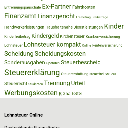
Ex-Partner
Fahrtkosten
Entfernungspauschale
Finanzamt
Finanzgericht
Freibetrag
Freibeträge
Kinder
Handwerkerleistungen
Haushaltsnahe Dienstleistungen
Kindergeld
Kirchensteuer
Kinderfreibetrag
Krankenversicherung
Lohnsteuer kompakt
Lohnsteuer
Rentenversicherung
Online
Scheidung
Scheidungskosten
Steuerbescheid
Sonderausgaben
Spenden
Steuererklärung
Steuererstattung
steuerfrei
Steuern
Trennung
Urteil
Steuerrecht
Studenten
Werbungskosten
§ 35a EStG
Lohnsteuer Online
Deutschlands Finanzämter