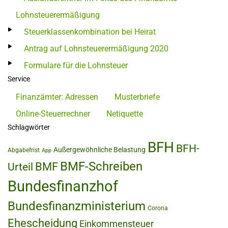
Lohnsteuerermäßigung
Steuerklassenkombination bei Heirat
Antrag auf Lohnsteuerermäßigung 2020
Formulare für die Lohnsteuer
Service
Finanzämter: Adressen
Musterbriefe
Online-Steuerrechner
Netiquette
Schlagwörter
BFH
BFH-
Außergewöhnliche Belastung
Abgabefrist
App
BMF-Schreiben
BMF
Urteil
Bundesfinanzhof
Bundesfinanzministerium
Corona
Ehescheidung
Einkommensteuer