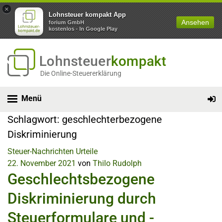
×
Lohnsteuer kompakt App
Ansehen
forium GmbH
kostenlos - In Google Play
Lohnsteuer
kompakt
Die Online-Steuererklärung
Menü
Schlagwort:
geschlechterbezogene
Diskriminierung
Steuer-Nachrichten
Urteile
22. November 2021
von
Thilo Rudolph
Geschlechtsbezogene
Diskriminierung durch
Steuerformulare und -