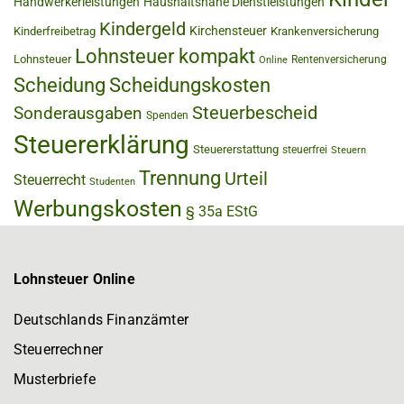
Handwerkerleistungen
Haushaltsnahe Dienstleistungen
Kindergeld
Kirchensteuer
Kinderfreibetrag
Krankenversicherung
Lohnsteuer kompakt
Lohnsteuer
Rentenversicherung
Online
Scheidung
Scheidungskosten
Steuerbescheid
Sonderausgaben
Spenden
Steuererklärung
Steuererstattung
steuerfrei
Steuern
Trennung
Urteil
Steuerrecht
Studenten
Werbungskosten
§ 35a EStG
Lohnsteuer Online
Deutschlands Finanzämter
Steuerrechner
Musterbriefe