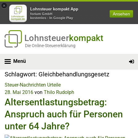
×
Lohnsteuer kompakt App
Ansehen
forium GmbH
kostenlos - In Google Play
Lohnsteuer
kompakt
Die Online-Steuererklärung
Menü
Schlagwort:
Gleichbehandlungsgesetz
Steuer-Nachrichten
Urteile
28. Mai 2016
von
Thilo Rudolph
Altersentlastungsbetrag:
Anspruch auch für Personen
unter 64 Jahre?