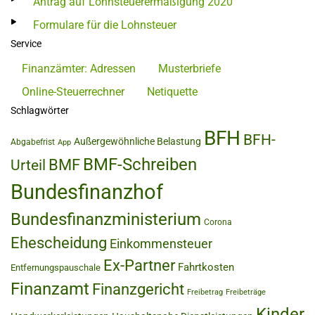
Antrag auf Lohnsteuerermäßigung 2020
Formulare für die Lohnsteuer
Service
Finanzämter: Adressen
Musterbriefe
Online-Steuerrechner
Netiquette
Schlagwörter
BFH
BFH-
Außergewöhnliche Belastung
Abgabefrist
App
BMF-Schreiben
BMF
Urteil
Bundesfinanzhof
Bundesfinanzministerium
Corona
Ehescheidung
Einkommensteuer
Ex-Partner
Fahrtkosten
Entfernungspauschale
Finanzamt
Finanzgericht
Freibetrag
Freibeträge
Kinder