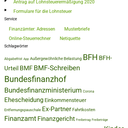
Antrag auf Lohnsteuerermäßigung 2020
Formulare für die Lohnsteuer
Service
Finanzämter: Adressen
Musterbriefe
Online-Steuerrechner
Netiquette
Schlagwörter
BFH
BFH-
Außergewöhnliche Belastung
Abgabefrist
App
BMF-Schreiben
BMF
Urteil
Bundesfinanzhof
Bundesfinanzministerium
Corona
Ehescheidung
Einkommensteuer
Ex-Partner
Fahrtkosten
Entfernungspauschale
Finanzamt
Finanzgericht
Freibetrag
Freibeträge