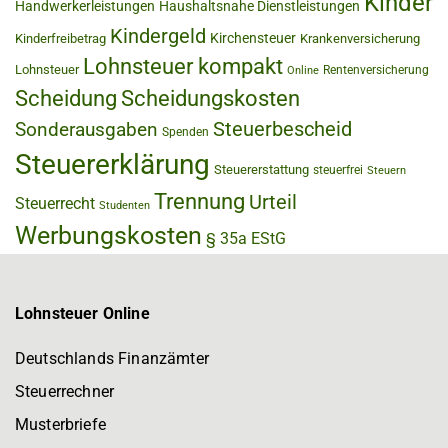
Kinder
Handwerkerleistungen
Haushaltsnahe Dienstleistungen
Kindergeld
Kirchensteuer
Kinderfreibetrag
Krankenversicherung
Lohnsteuer kompakt
Lohnsteuer
Rentenversicherung
Online
Scheidung
Scheidungskosten
Steuerbescheid
Sonderausgaben
Spenden
Steuererklärung
Steuererstattung
steuerfrei
Steuern
Trennung
Urteil
Steuerrecht
Studenten
Werbungskosten
§ 35a EStG
Lohnsteuer Online
Deutschlands Finanzämter
Steuerrechner
Musterbriefe