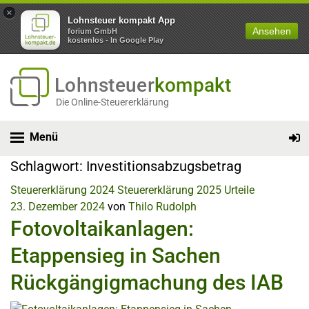
×
Lohnsteuer kompakt App
Ansehen
forium GmbH
kostenlos - In Google Play
Lohnsteuer
kompakt
Die Online-Steuererklärung
Menü
Schlagwort:
Investitionsabzugsbetrag
Steuererklärung 2024
Steuererklärung 2025
Urteile
23. Dezember 2024
von
Thilo Rudolph
Fotovoltaikanlagen:
Etappensieg in Sachen
Rückgängigmachung des IAB